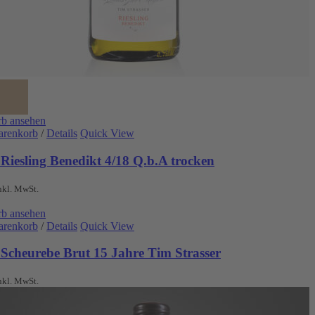
b ansehen
arenkorb
/
Details
Quick View
Riesling Benedikt 4/18 Q.b.A trocken
nkl. MwSt.
b ansehen
arenkorb
/
Details
Quick View
 Scheurebe Brut 15 Jahre Tim Strasser
nkl. MwSt.