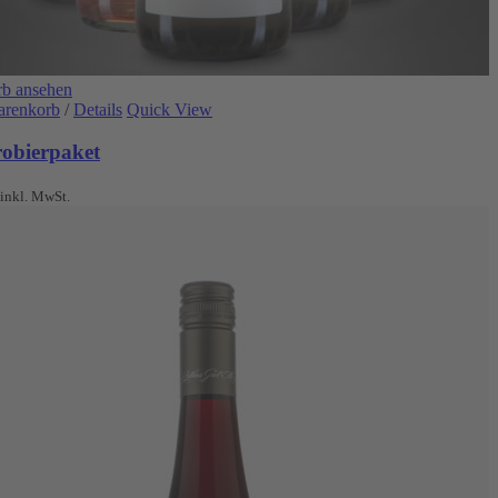
b ansehen
arenkorb
/
Details
Quick View
robierpaket
inkl. MwSt.