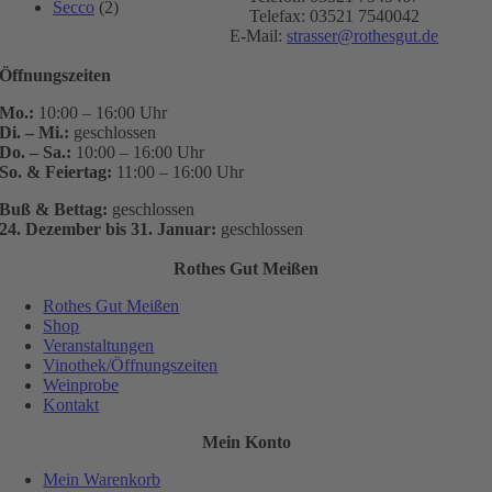
Secco
(2)
Telefax: 03521 7540042
E-Mail:
strasser@rothesgut.de
Öffnungszeiten
Mo.:
10:00 – 16:00 Uhr
Di. – Mi.:
geschlossen
Do. – Sa.:
10:00 – 16:00 Uhr
So. & Feiertag:
11:00 – 16:00 Uhr
Buß & Bettag:
geschlossen
24. Dezember bis 31. Januar:
geschlossen
Rothes Gut Meißen
Rothes Gut Meißen
Shop
Veranstaltungen
Vinothek/Öffnungszeiten
Weinprobe
Kontakt
Mein Konto
Mein Warenkorb