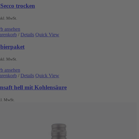
 Secco trocken
nkl. MwSt.
b ansehen
arenkorb
/
Details
Quick View
obierpaket
nkl. MwSt.
b ansehen
arenkorb
/
Details
Quick View
nsaft hell mit Kohlensäure
kl. MwSt.