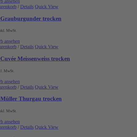
b ansehen
arenkorb
/
Details
Quick View
 Grauburgunder trocken
nkl. MwSt.
b ansehen
arenkorb
/
Details
Quick View
 Cuvée Meissenweiss trocken
kl. MwSt.
b ansehen
arenkorb
/
Details
Quick View
 Müller Thurgau trocken
nkl. MwSt.
b ansehen
arenkorb
/
Details
Quick View