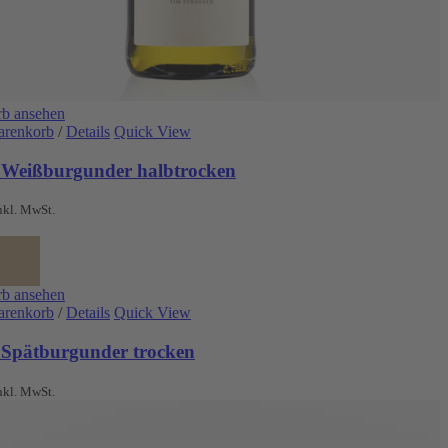
b ansehen
arenkorb
/
Details
Quick View
 Weißburgunder halbtrocken
nkl. MwSt.
b ansehen
arenkorb
/
Details
Quick View
 Spätburgunder trocken
nkl. MwSt.