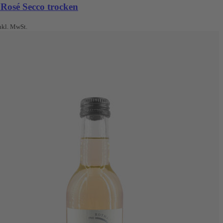
 Rosé Secco trocken
nkl. MwSt.