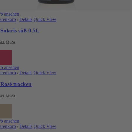
b ansehen
arenkorb
/
Details
Quick View
Solaris süß 0,5L
nkl. MwSt.
b ansehen
arenkorb
/
Details
Quick View
 Rosé trocken
nkl. MwSt.
b ansehen
arenkorb
/
Details
Quick View