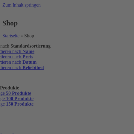
Zum Inhalt springen
Shop
Startseite
»
Shop
n nach
Standardsortierung
rtieren nach
Name
rtieren nach
Preis
rtieren nach
Datum
rtieren nach
Beliebtheit
 Produkte
ige
50 Produkte
ige
100 Produkte
ige
150 Produkte