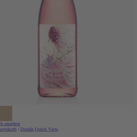
b ansehen
arenkorb
/
Details
Quick View