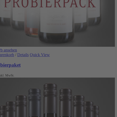
b ansehen
arenkorb
/
Details
Quick View
obierpaket
nkl. MwSt.