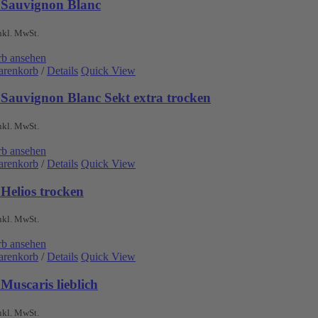
 Sauvignon Blanc
nkl. MwSt.
b ansehen
arenkorb
/
Details
Quick View
 Sauvignon Blanc Sekt extra trocken
nkl. MwSt.
b ansehen
arenkorb
/
Details
Quick View
Helios trocken
nkl. MwSt.
b ansehen
arenkorb
/
Details
Quick View
Muscaris lieblich
nkl. MwSt.