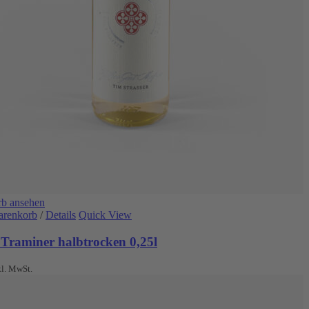
b ansehen
arenkorb
/
Details
Quick View
 Traminer halbtrocken 0,25l
kl. MwSt.