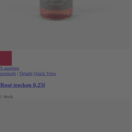
b ansehen
arenkorb
/
Details
Quick View
Rosé trocken 0,25l
kl. MwSt.