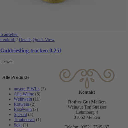
b ansehen
arenkorb
/
Details
Quick View
Goldriesling trocken 0,25l
kl. MwSt.
Alle Produkte
unsere PIWI´s
(3)
Kontakt
Alle Weine
(6)
Weißwein
(11)
Rothes Gut Meißen
Rotwein
(2)
Weingut Tim Strasser
Roséwein
(2)
Lehmberg 4
Spezial
(4)
01662 Meißen
Traubensaft
(1)
Sekt
(2)
Telefon: 03521 7545467