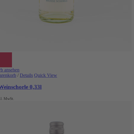
b ansehen
arenkorb
/
Details
Quick View
Weinschorle 0,33l
kl. MwSt.