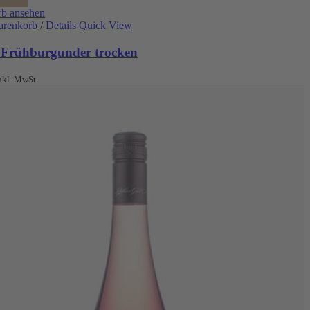
b ansehen
arenkorb
/
Details
Quick View
 Frühburgunder trocken
nkl. MwSt.