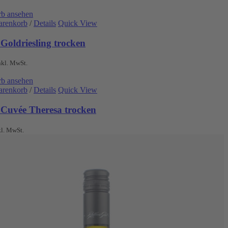
b ansehen
arenkorb
/
Details
Quick View
Goldriesling trocken
nkl. MwSt.
b ansehen
arenkorb
/
Details
Quick View
 Cuvée Theresa trocken
kl. MwSt.