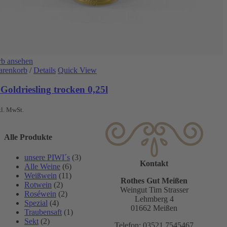
b ansehen
arenkorb
/
Details
Quick View
Goldriesling trocken 0,25l
kl. MwSt.
Alle Produkte
unsere PIWI´s
(3)
Kontakt
Alle Weine
(6)
Weißwein
(11)
Rothes Gut Meißen
Rotwein
(2)
Weingut Tim Strasser
Roséwein
(2)
Lehmberg 4
Spezial
(4)
01662 Meißen
Traubensaft
(1)
Sekt
(2)
Telefon: 03521 7545467