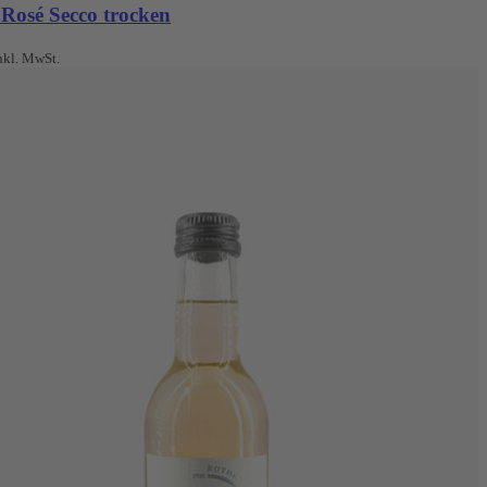
 Rosé Secco trocken
nkl. MwSt.