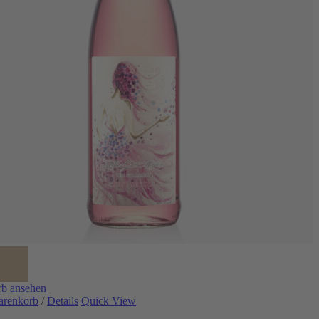
b ansehen
arenkorb
/
Details
Quick View