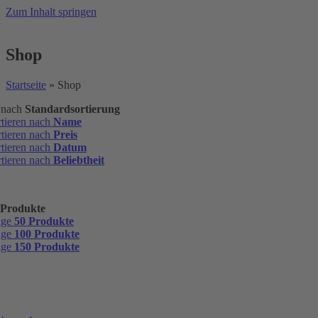
Zum Inhalt springen
Shop
Startseite
»
Shop
n nach
Standardsortierung
rtieren nach
Name
rtieren nach
Preis
rtieren nach
Datum
rtieren nach
Beliebtheit
 Produkte
ige
50 Produkte
ige
100 Produkte
ige
150 Produkte