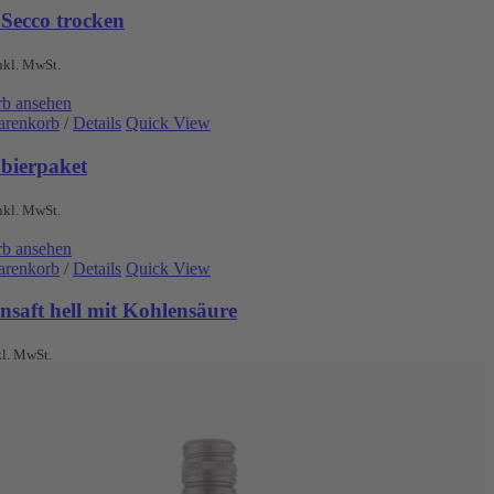
 Secco trocken
nkl. MwSt.
b ansehen
arenkorb
/
Details
Quick View
obierpaket
nkl. MwSt.
b ansehen
arenkorb
/
Details
Quick View
nsaft hell mit Kohlensäure
kl. MwSt.