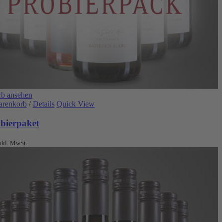
b ansehen
arenkorb
/
Details
Quick View
obierpaket
nkl. MwSt.