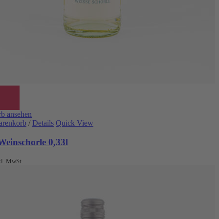
b ansehen
arenkorb
/
Details
Quick View
Weinschorle 0,33l
kl. MwSt.