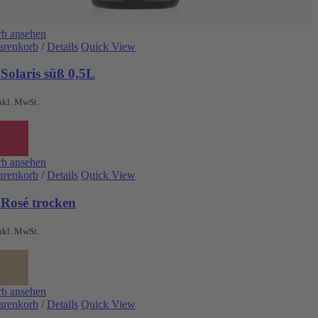
b ansehen
arenkorb
/
Details
Quick View
Solaris süß 0,5L
nkl. MwSt.
b ansehen
arenkorb
/
Details
Quick View
 Rosé trocken
nkl. MwSt.
b ansehen
arenkorb
/
Details
Quick View