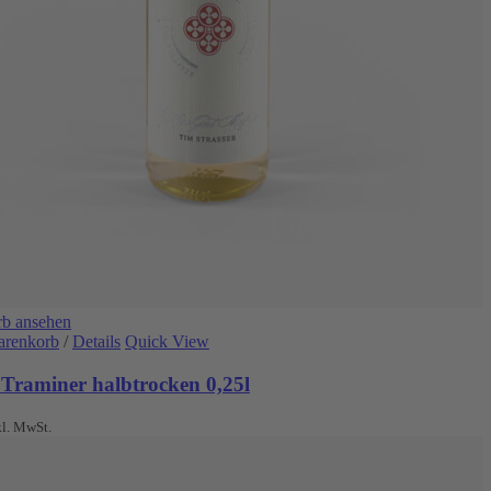
b ansehen
arenkorb
/
Details
Quick View
 Traminer halbtrocken 0,25l
kl. MwSt.