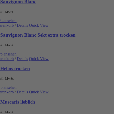
 Sauvignon Blanc
nkl. MwSt.
b ansehen
arenkorb
/
Details
Quick View
 Sauvignon Blanc Sekt extra trocken
nkl. MwSt.
b ansehen
arenkorb
/
Details
Quick View
Helios trocken
nkl. MwSt.
b ansehen
arenkorb
/
Details
Quick View
Muscaris lieblich
nkl. MwSt.