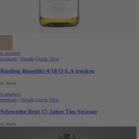
b ansehen
arenkorb
/
Details
Quick View
Riesling Benedikt 4/18 Q.b.A trocken
nkl. MwSt.
b ansehen
arenkorb
/
Details
Quick View
 Scheurebe Brut 15 Jahre Tim Strasser
nkl. MwSt.