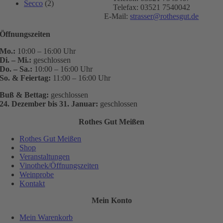
Secco
(2)
Telefax: 03521 7540042
E-Mail:
strasser@rothesgut.de
Öffnungszeiten
Mo.:
10:00 – 16:00 Uhr
Di. – Mi.:
geschlossen
Do. – Sa.:
10:00 – 16:00 Uhr
So. & Feiertag:
11:00 – 16:00 Uhr
Buß & Bettag:
geschlossen
24. Dezember bis 31. Januar:
geschlossen
Rothes Gut Meißen
Rothes Gut Meißen
Shop
Veranstaltungen
Vinothek/Öffnungszeiten
Weinprobe
Kontakt
Mein Konto
Mein Warenkorb