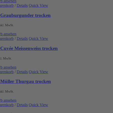
b ansehen
arenkorb
/
Details
Quick View
 Grauburgunder trocken
nkl. MwSt.
b ansehen
arenkorb
/
Details
Quick View
 Cuvée Meissenweiss trocken
kl. MwSt.
b ansehen
arenkorb
/
Details
Quick View
 Müller Thurgau trocken
nkl. MwSt.
b ansehen
arenkorb
/
Details
Quick View