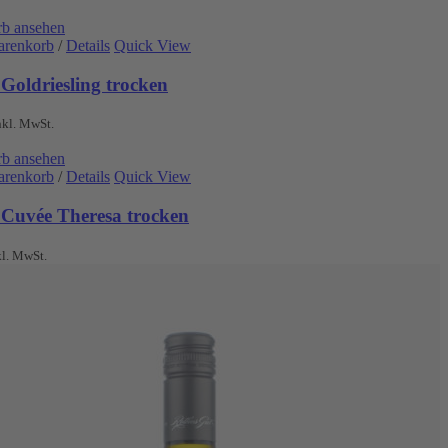
b ansehen
arenkorb
/
Details
Quick View
Goldriesling trocken
nkl. MwSt.
b ansehen
arenkorb
/
Details
Quick View
 Cuvée Theresa trocken
kl. MwSt.