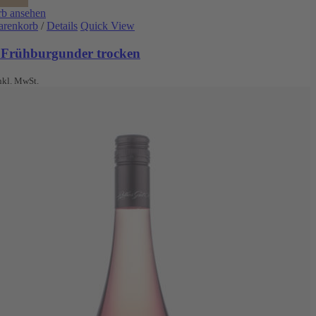
b ansehen
arenkorb
/
Details
Quick View
 Frühburgunder trocken
nkl. MwSt.