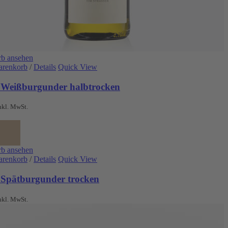
b ansehen
arenkorb
/
Details
Quick View
 Weißburgunder halbtrocken
nkl. MwSt.
b ansehen
arenkorb
/
Details
Quick View
 Spätburgunder trocken
nkl. MwSt.