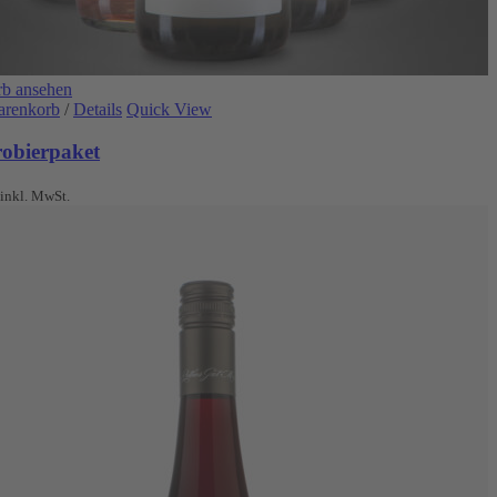
b ansehen
arenkorb
/
Details
Quick View
robierpaket
inkl. MwSt.