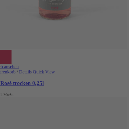
b ansehen
arenkorb
/
Details
Quick View
Rosé trocken 0,25l
kl. MwSt.