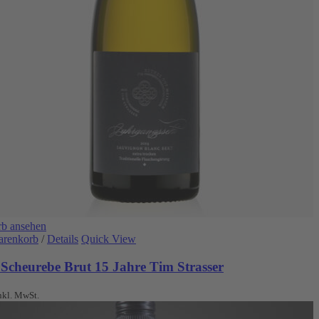
b ansehen
arenkorb
/
Details
Quick View
 Scheurebe Brut 15 Jahre Tim Strasser
nkl. MwSt.