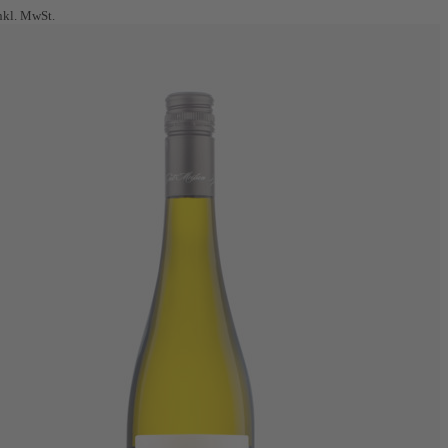
nkl. MwSt.