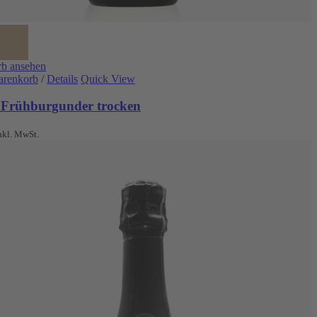
b ansehen
arenkorb
/
Details
Quick View
 Frühburgunder trocken
nkl. MwSt.