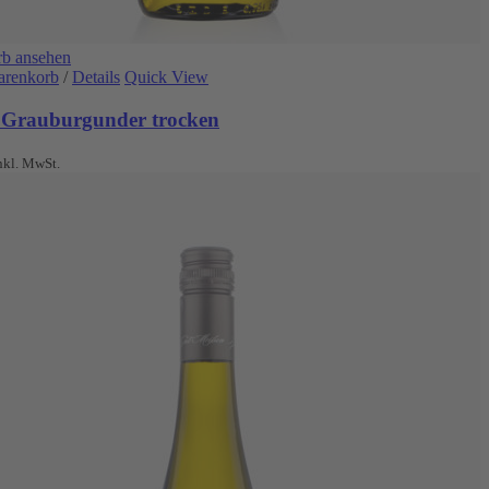
b ansehen
arenkorb
/
Details
Quick View
 Grauburgunder trocken
nkl. MwSt.