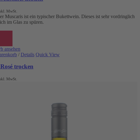
nkl. MwSt.
r Muscaris ist ein typischer Bukettwein. Dieses ist sehr vordringlich
ich im Glas zu spüren.
b ansehen
arenkorb
/
Details
Quick View
 Rosé trocken
nkl. MwSt.