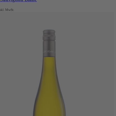
nkl. MwSt.