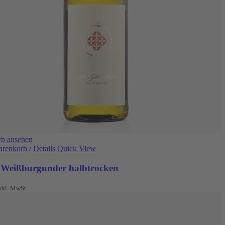
b ansehen
arenkorb
/
Details
Quick View
 Weißburgunder halbtrocken
nkl. MwSt.