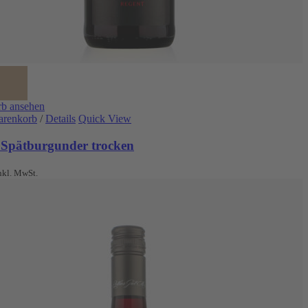
b ansehen
arenkorb
/
Details
Quick View
 Spätburgunder trocken
nkl. MwSt.