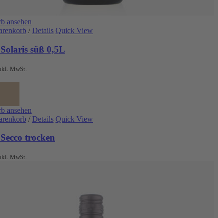
b ansehen
arenkorb
/
Details
Quick View
Solaris süß 0,5L
nkl. MwSt.
b ansehen
arenkorb
/
Details
Quick View
 Secco trocken
nkl. MwSt.