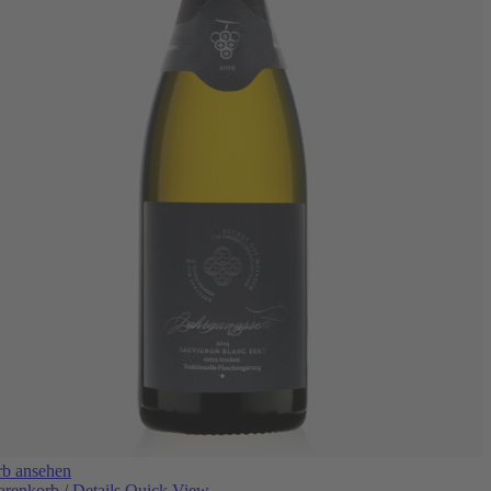
b ansehen
arenkorb
/
Details
Quick View