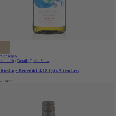
b ansehen
arenkorb
/
Details
Quick View
Riesling Benedikt 4/18 Q.b.A trocken
nkl. MwSt.