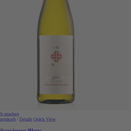
b ansehen
arenkorb
/
Details
Quick View
 Sauvignon Blanc