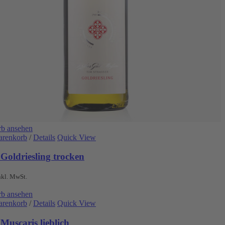
b ansehen
arenkorb
/
Details
Quick View
Goldriesling trocken
nkl. MwSt.
b ansehen
arenkorb
/
Details
Quick View
Muscaris lieblich