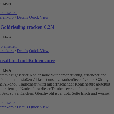
kl. MwSt.
b ansehen
arenkorb
/
Details
Quick View
Goldriesling trocken 0,25l
kl. MwSt.
b ansehen
arenkorb
/
Details
Quick View
nsaft hell mit Kohlensäure
kl. MwSt.
ft mit zugesetzter Kohlensäure Wunderbar fruchtig, frisch-perlend
können mit anstoßen :) Das ist unser „TraubenSecco“ , ohne Gärung,
e Alkohol. Traubensaft wird mit erfrischender Kohlensäure abgefüllt
teurisierung. Natürlich ist dieser Traubensecco nicht mit einem
 Sekt zu vergleichen: Gleichwohl ist er trotz Süße frisch und würzig!
b ansehen
arenkorb
/
Details
Quick View