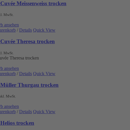
 Cuvée Meissenweiss trocken
kl. MwSt.
b ansehen
arenkorb
/
Details
Quick View
 Cuvée Theresa trocken
kl. MwSt.
uvée Theresa trocken
b ansehen
arenkorb
/
Details
Quick View
 Müller Thurgau trocken
nkl. MwSt.
b ansehen
arenkorb
/
Details
Quick View
Helios trocken