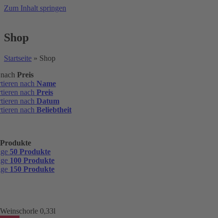
Zum Inhalt springen
Shop
Startseite
»
Shop
n nach
Preis
rtieren nach
Name
rtieren nach
Preis
rtieren nach
Datum
rtieren nach
Beliebtheit
 Produkte
ige
50 Produkte
ige
100 Produkte
ige
150 Produkte