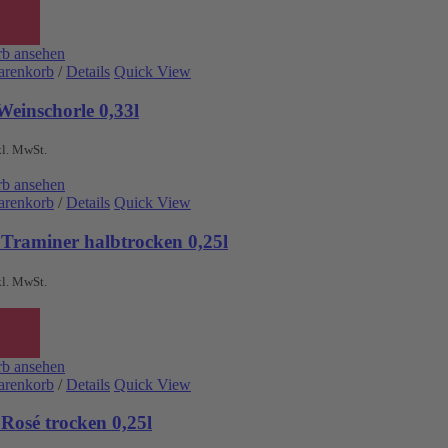
b ansehen
arenkorb
/
Details
Quick View
Weinschorle 0,33l
kl. MwSt.
b ansehen
arenkorb
/
Details
Quick View
 Traminer halbtrocken 0,25l
kl. MwSt.
b ansehen
arenkorb
/
Details
Quick View
Rosé trocken 0,25l