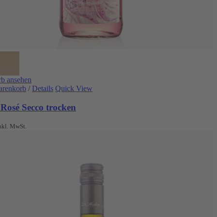
b ansehen
arenkorb
/
Details
Quick View
 Rosé Secco trocken
nkl. MwSt.