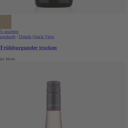
b ansehen
arenkorb
/
Details
Quick View
 Frühburgunder trocken
nkl. MwSt.