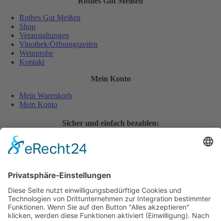
Rothes Gut Meißen
Rothes Gut Meißen
Shop
Veranstaltungen
Vinothek/Öffnungszeiten
Weinprobe
Kontakt
Mein Konto
Mein Warenkorb
Mein Konto
Sicher und einfach bezahlen:
Wiederverkäufer
Downloads
Wein Exposé
Folgen Sie uns auch auf:
Jugendschutz