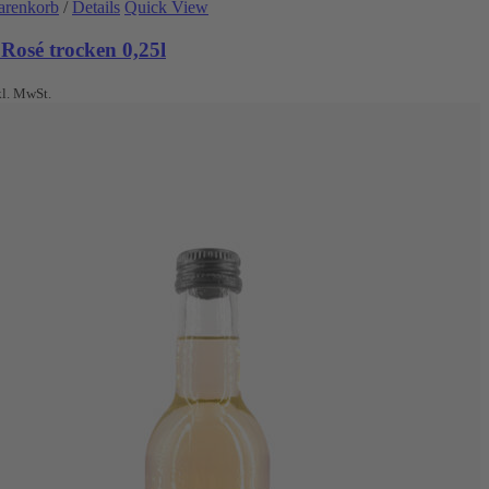
arenkorb
/
Details
Quick View
Rosé trocken 0,25l
kl. MwSt.