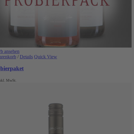
b ansehen
arenkorb
/
Details
Quick View
obierpaket
nkl. MwSt.