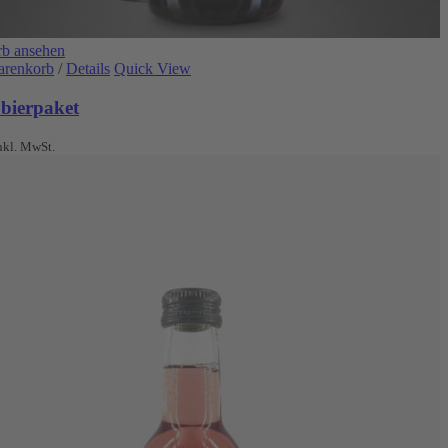
b ansehen
arenkorb
/
Details
Quick View
obierpaket
nkl. MwSt.