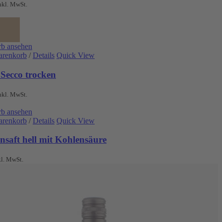
nkl. MwSt.
b ansehen
arenkorb
/
Details
Quick View
 Secco trocken
nkl. MwSt.
b ansehen
arenkorb
/
Details
Quick View
nsaft hell mit Kohlensäure
kl. MwSt.