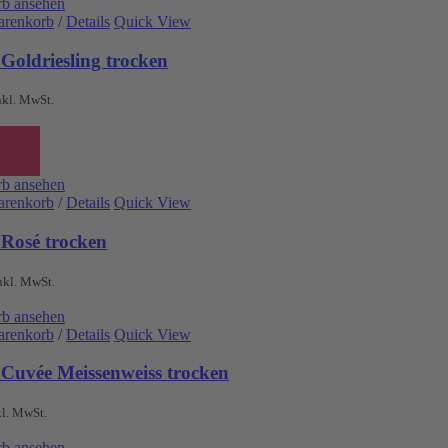
b ansehen
arenkorb
/
Details
Quick View
Goldriesling trocken
nkl. MwSt.
b ansehen
arenkorb
/
Details
Quick View
 Rosé trocken
nkl. MwSt.
b ansehen
arenkorb
/
Details
Quick View
 Cuvée Meissenweiss trocken
kl. MwSt.
b ansehen