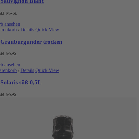
 Sauvignon Blanc
nkl. MwSt.
b ansehen
arenkorb
/
Details
Quick View
 Grauburgunder trocken
nkl. MwSt.
b ansehen
arenkorb
/
Details
Quick View
Solaris süß 0,5L
nkl. MwSt.