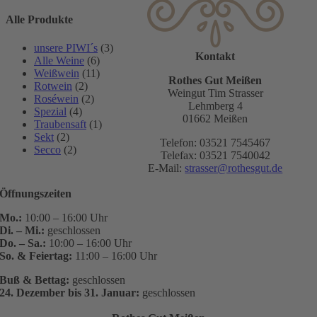
Alle Produkte
unsere PIWI´s
(3)
Kontakt
Alle Weine
(6)
Weißwein
(11)
Rothes Gut Meißen
Rotwein
(2)
Weingut Tim Strasser
Roséwein
(2)
Lehmberg 4
Spezial
(4)
01662 Meißen
Traubensaft
(1)
Sekt
(2)
Telefon: 03521 7545467
Secco
(2)
Telefax: 03521 7540042
E-Mail:
strasser@rothesgut.de
Öffnungszeiten
Mo.:
10:00 – 16:00 Uhr
Di. – Mi.:
geschlossen
Do. – Sa.:
10:00 – 16:00 Uhr
So. & Feiertag:
11:00 – 16:00 Uhr
Buß & Bettag:
geschlossen
24. Dezember bis 31. Januar:
geschlossen