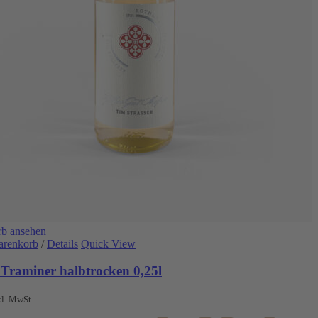
b ansehen
arenkorb
/
Details
Quick View
 Traminer halbtrocken 0,25l
kl. MwSt.