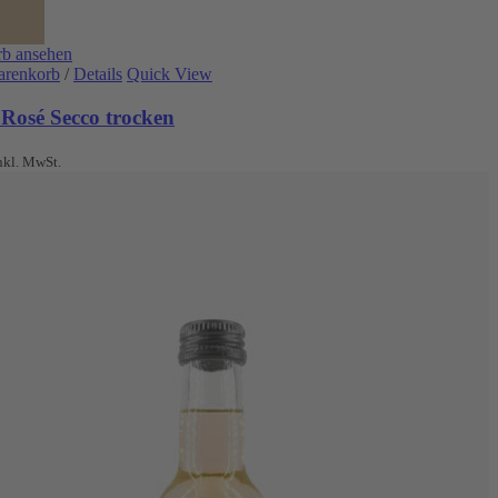
b ansehen
arenkorb
/
Details
Quick View
 Rosé Secco trocken
nkl. MwSt.