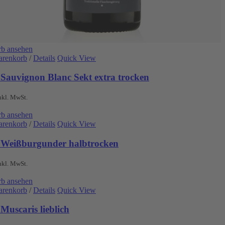
b ansehen
arenkorb
/
Details
Quick View
 Sauvignon Blanc Sekt extra trocken
nkl. MwSt.
b ansehen
arenkorb
/
Details
Quick View
 Weißburgunder halbtrocken
nkl. MwSt.
b ansehen
arenkorb
/
Details
Quick View
Muscaris lieblich