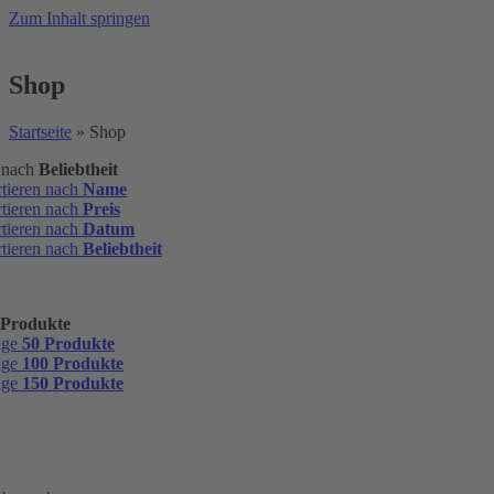
Zum Inhalt springen
Shop
Startseite
»
Shop
n nach
Beliebtheit
rtieren nach
Name
rtieren nach
Preis
rtieren nach
Datum
rtieren nach
Beliebtheit
 Produkte
ige
50 Produkte
ige
100 Produkte
ige
150 Produkte