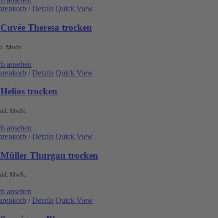
arenkorb
/
Details
Quick View
 Cuvée Theresa trocken
kl. MwSt.
b ansehen
arenkorb
/
Details
Quick View
Helios trocken
nkl. MwSt.
b ansehen
arenkorb
/
Details
Quick View
 Müller Thurgau trocken
nkl. MwSt.
b ansehen
arenkorb
/
Details
Quick View