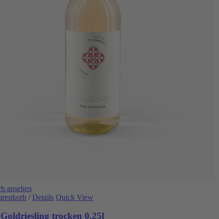
b ansehen
arenkorb
/
Details
Quick View
Goldriesling trocken 0,25l