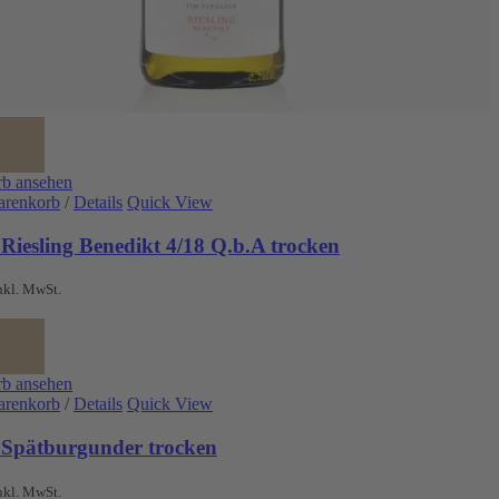
b ansehen
arenkorb
/
Details
Quick View
Riesling Benedikt 4/18 Q.b.A trocken
nkl. MwSt.
b ansehen
arenkorb
/
Details
Quick View
 Spätburgunder trocken
nkl. MwSt.