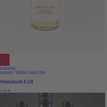
b ansehen
arenkorb
/
Details
Quick View
Weinschorle 0,33l
kl. MwSt.