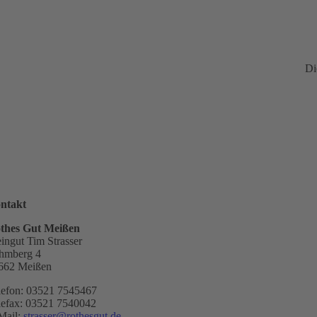
Di
ntakt
thes Gut Meißen
ingut Tim Strasser
hmberg 4
662 Meißen
lefon: 03521 7545467
lefax: 03521 7540042
Mail:
strasser@rothesgut.de