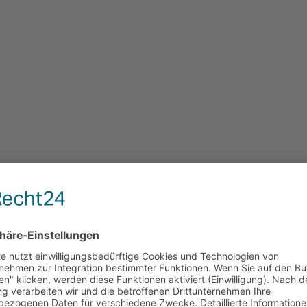
iner )