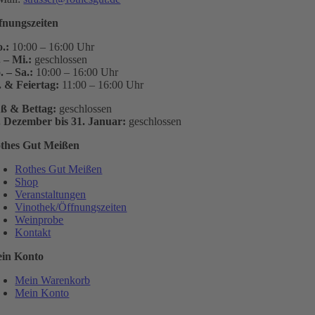
fnungszeiten
.:
10:00 – 16:00 Uhr
. – Mi.:
geschlossen
. – Sa.:
10:00 – 16:00 Uhr
. & Feiertag:
11:00 – 16:00 Uhr
ß & Bettag:
geschlossen
. Dezember bis 31. Januar:
geschlossen
thes Gut Meißen
Rothes Gut Meißen
Shop
Veranstaltungen
Vinothek/Öffnungszeiten
Weinprobe
Kontakt
in Konto
Mein Warenkorb
Mein Konto