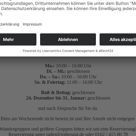
 einem kalten Glas Wein in das Wochenende.
Mo.:
10:00 – 16:00 Uhr
Di. – Mi.:
geschlossen
Do. – Sa.:
10:00 – 16:00 Uhr
So. & Feiertag:
11:00 – 16:00 Uhr
Buß & Bettag:
geschlossen
24. Dezember bis 31. Januar:
geschlossen
und nach Absprache für Sie da.
as Büro am Wochenende nicht besetzt ist und Ihre Anrufe nicht entge
Wandergruppen und größere Gruppen bitten wir um eine Reservierung
Reservierung unter rades@rothesgut.de oder 0162 / 415 80 78