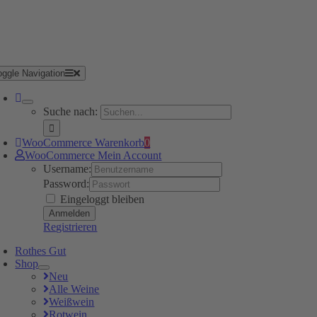
oggle Navigation
Suche nach:
WooCommerce Warenkorb
0
WooCommerce Mein Account
Username:
Password:
Eingeloggt bleiben
Registrieren
Rothes Gut
Shop
Neu
Alle Weine
Weißwein
Rotwein