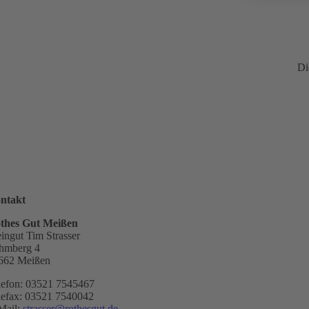
Di
ntakt
thes Gut Meißen
ingut Tim Strasser
hmberg 4
662 Meißen
lefon: 03521 7545467
lefax: 03521 7540042
Mail:
strasser@rothesgut.de