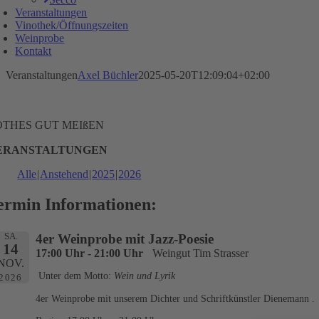
Veranstaltungen
Vinothek/Öffnungszeiten
Weinprobe
Kontakt
Veranstaltungen
Axel Büchler
2025-05-20T12:09:04+02:00
OTHES GUT MEIßEN
ERANSTALTUNGEN
Alle
Anstehend
2025
2026
ermin Informationen:
SA.
4er Weinprobe mit Jazz-Poesie
14
17:00 Uhr - 21:00 Uhr
Weingut Tim Strasser
NOV.
Unter dem Motto:
Wein und Lyrik
2026
4er Weinprobe mit unserem Dichter und Schriftkünstler Dienemann .