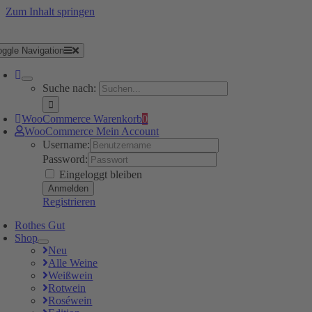
Zum Inhalt springen
oggle Navigation
Suche nach:
WooCommerce Warenkorb
0
WooCommerce Mein Account
Username:
Password:
Eingeloggt bleiben
Registrieren
Rothes Gut
Shop
Neu
Alle Weine
Weißwein
Rotwein
Roséwein