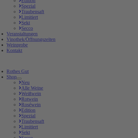
Edition
Spezial
Traubensaft
Limitiert
Sekt
Secco
Veranstaltungen
Vinothek/Öffnungszeiten
Weinprobe
Kontakt
Rothes Gut
Shop
Neu
Alle Weine
Weißwein
Rotwein
Roséwein
Edition
Spezial
Traubensaft
Limitiert
Sekt
Secco