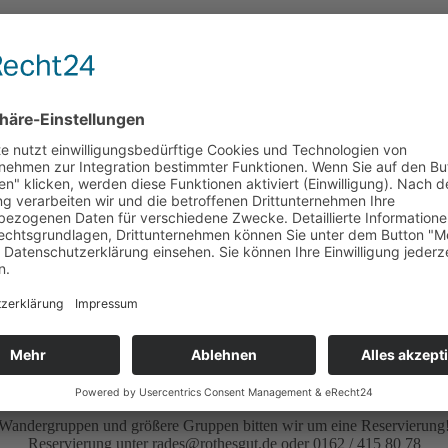
Mo.:
10:00 – 16:00 Uhr
Di. – Mi.:
geschlossen
Do. – Sa.:
10:00 – 16:00 Uhr
So. & Feiertag:
11:00 – 16:00 Uhr
Buß & Bettag:
geschlossen
24. Dezember bis 31. Januar:
geschlossen
und nach Absprache für Sie da.
as Büro am Wochenende nicht besetzt ist und Ihre Anrufe nicht entge
Wandergruppen und größere Gruppen bitten wir um eine Reservierung
Reservierung unter rades@rothesgut.de oder 0162 / 415 80 78