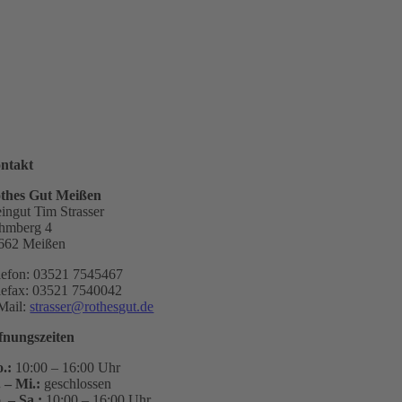
ntakt
thes Gut Meißen
ingut Tim Strasser
hmberg 4
662 Meißen
lefon: 03521 7545467
lefax: 03521 7540042
Mail:
strasser@rothesgut.de
fnungszeiten
.:
10:00 – 16:00 Uhr
. – Mi.:
geschlossen
. – Sa.:
10:00 – 16:00 Uhr