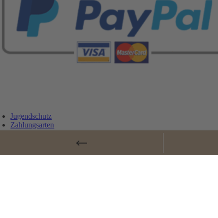
Jugendschutz
Zahlungsarten
Lieferung und Versandkosten
Vertrag widerrufen
Widerrufsbelehrung
AGB
Cookie-Einstellungen
Datenschutz
Impressum
© Copyrig