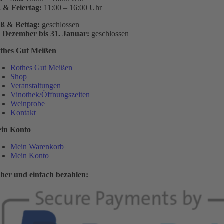
. & Feiertag:
11:00 – 16:00 Uhr
ß & Bettag:
geschlossen
. Dezember bis 31. Januar:
geschlossen
thes Gut Meißen
Rothes Gut Meißen
Shop
Veranstaltungen
Vinothek/Öffnungszeiten
Weinprobe
Kontakt
in Konto
Mein Warenkorb
Mein Konto
cher und einfach bezahlen: