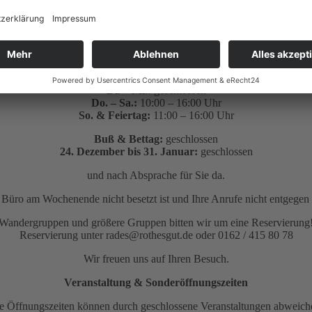
Mo.:
10:00 – 16:00 Uhr
Di. – Mi.:
geschlossen
Do. – Sa.:
10:00 – 16:00 Uhr
So. & Feiertag:
11:00 – 16:00 Uhr
Buß & Bettag:
geschlossen
24. Dezember bis 31. Januar:
geschlossen
und nach Absprache für Sie da.
as Büro am Wochenende nicht besetzt ist und Ihre Anrufe nicht entge
Wandergruppen und größere Gruppen bitten wir um eine Reservierung
Reservierung unter rades@rothesgut.de oder 0162 / 415 80 78
Wir freuen uns auf Ihren Besuch.
Veranstaltung & Sonderöffnungszeiten
e Öffnungszeiten können durch geschlossene Veranstaltungen abweich