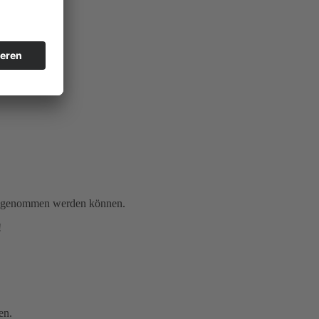
gen genommen werden können.
!
en.