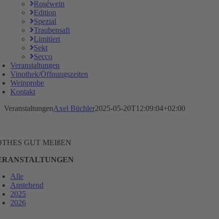
Roséwein
Edition
Spezial
Traubensaft
Limitiert
Sekt
Secco
Veranstaltungen
Vinothek/Öffnungszeiten
Weinprobe
Kontakt
Veranstaltungen
Axel Büchler
2025-05-20T12:09:04+02:00
OTHES GUT MEIßEN
ERANSTALTUNGEN
Alle
Anstehend
2025
2026