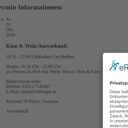
ermin Informationen:
Sa.
24
Okt.
2026
Käse & Wein Ausverkauft
18:30 - 22:00 Uhr
Rothes Gut Meißen
Beginn 18:30 Uhr - 22:00 Uhr
pro Person 45,00 € inkl. Wein, Wasser, Brot & Käse
Reservierung unter:
Telefon: 03521/7545467
E-Mail: rades@rothesgut.de
Maximal 50 Plätze, Vorkasse
Ausverkauft