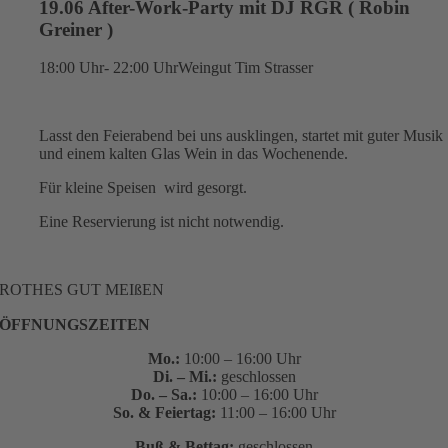
19.06 After-Work-Party mit DJ RGR ( Robin
Greiner )
18:00 Uhr- 22:00 Uhr
Weingut Tim Strasser
Lasst den Feierabend bei uns ausklingen, startet mit guter Musik
und einem kalten Glas Wein in das Wochenende.
Für kleine Speisen wird gesorgt.
Eine Reservierung ist nicht notwendig.
ROTHES GUT MEIßEN
ÖFFNUNGSZEITEN
Mo.:
10:00 – 16:00 Uhr
Di. – Mi.:
geschlossen
Do. – Sa.:
10:00 – 16:00 Uhr
So. & Feiertag:
11:00 – 16:00 Uhr
Buß & Bettag:
geschlossen