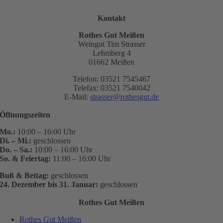
Kontakt
Rothes Gut Meißen
Weingut Tim Strasser
Lehmberg 4
01662 Meißen
Telefon: 03521 7545467
Telefax: 03521 7540042
E-Mail:
strasser@rothesgut.de
Öffnungszeiten
Mo.:
10:00 – 16:00 Uhr
Di. – Mi.:
geschlossen
Do. – Sa.:
10:00 – 16:00 Uhr
So. & Feiertag:
11:00 – 16:00 Uhr
Buß & Bettag:
geschlossen
24. Dezember bis 31. Januar:
geschlossen
Rothes Gut Meißen
Rothes Gut Meißen