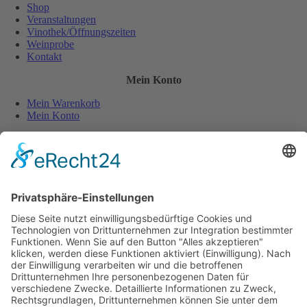
Shop
Veranstaltungen
Vinothek/Öffnungszeiten
Weinprobe
Kontakt
Mein Konto
Mein Warenkorb
Mein Konto
Sicher und einfach bezahlen:
Wiederverkäufer
Downloads
Wein Exposé
Folgen Sie uns auch auf:
Jugendschutz
Zahlungsarten
Lieferung und Versandkosten
Vertrag widerrufen