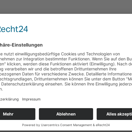
)
statt.
Kinder