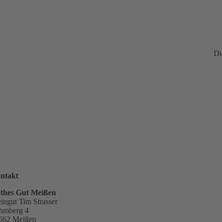
Di
ntakt
thes Gut Meißen
ingut Tim Strasser
hmberg 4
662 Meißen