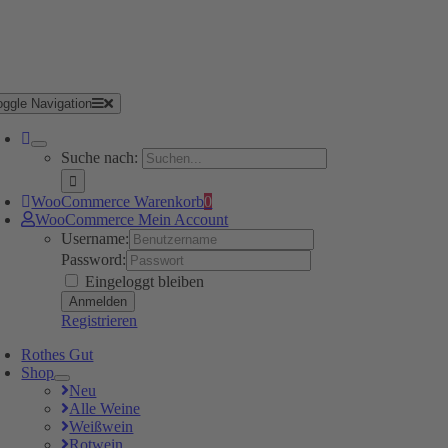
oggle Navigation
Suche nach:
WooCommerce Warenkorb
0
WooCommerce Mein Account
Username:
Password:
Eingeloggt bleiben
Registrieren
Rothes Gut
Shop
Neu
Alle Weine
Weißwein
Rotwein