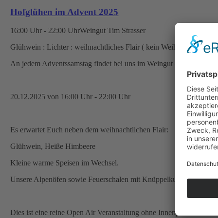
Hofglühen im Advent 2025
16:00 Uhr - 22:00 Uhr
Weingut Tim Strasser
Glühwein : Lichter : weihnachtliches Flair ( kein Weihnachtsmarkt 
An jedem Adventssamstag findet bei uns im Weingut das Hofglühen 
20.12.2025 von 16:00 Uhr - 22:00 Uhr
Es erwartet Euch neben dem weihnachtlichen Flair:
Glühwein, Heiße Himbeere
Kleine warme Speisen im Wechsel.
Unsere Alpenöfen sowie Feuerschalen mit Knüppelkuchen für die 
Dies ist eine reine Open Air Veranstaltung ohne Innenplätze.