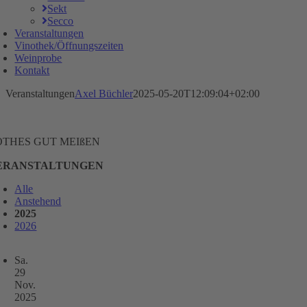
Sekt
Secco
Veranstaltungen
Vinothek/Öffnungszeiten
Weinprobe
Kontakt
Veranstaltungen
Axel Büchler
2025-05-20T12:09:04+02:00
OTHES GUT MEIßEN
ERANSTALTUNGEN
Alle
Anstehend
2025
2026
Sa.
29
Nov.
2025