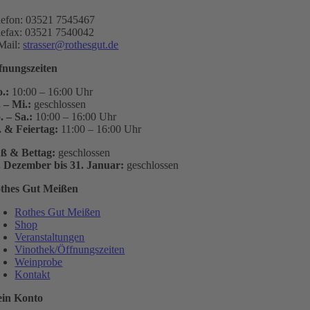
lefon: 03521 7545467
lefax: 03521 7540042
Mail:
strasser@rothesgut.de
fnungszeiten
.:
10:00 – 16:00 Uhr
. – Mi.:
geschlossen
. – Sa.:
10:00 – 16:00 Uhr
. & Feiertag:
11:00 – 16:00 Uhr
ß & Bettag:
geschlossen
. Dezember bis 31. Januar:
geschlossen
thes Gut Meißen
Rothes Gut Meißen
Shop
Veranstaltungen
Vinothek/Öffnungszeiten
Weinprobe
Kontakt
in Konto