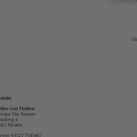
Di
ntakt
thes Gut Meißen
ingut Tim Strasser
hmberg 4
662 Meißen
lefon: 03521 7545467