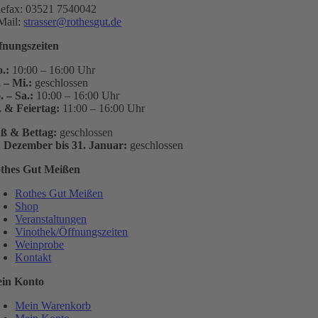
lefax: 03521 7540042
Mail:
strasser@rothesgut.de
fnungszeiten
.:
10:00 – 16:00 Uhr
. – Mi.:
geschlossen
. – Sa.:
10:00 – 16:00 Uhr
. & Feiertag:
11:00 – 16:00 Uhr
ß & Bettag:
geschlossen
. Dezember bis 31. Januar:
geschlossen
thes Gut Meißen
Rothes Gut Meißen
Shop
Veranstaltungen
Vinothek/Öffnungszeiten
Weinprobe
Kontakt
in Konto
Mein Warenkorb