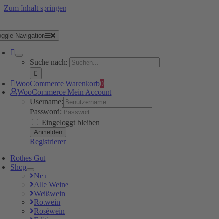
Zum Inhalt springen
oggle Navigation
Suche nach:
WooCommerce Warenkorb
0
WooCommerce Mein Account
Username:
Password:
Eingeloggt bleiben
Registrieren
Rothes Gut
Shop
Neu
Alle Weine
Weißwein
Rotwein
Roséwein