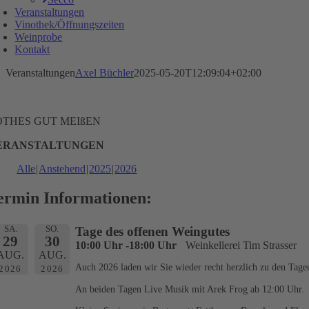
Veranstaltungen
Vinothek/Öffnungszeiten
Weinprobe
Kontakt
Veranstaltungen
Axel Büchler
2025-05-20T12:09:04+02:00
OTHES GUT MEIßEN
ERANSTALTUNGEN
Alle
Anstehend
2025
2026
ermin Informationen:
SA.
SO.
Tage des offenen Weingutes
29
30
10:00 Uhr -18:00 Uhr
Weinkellerei Tim Strasser
AUG.
AUG.
Auch 2026 laden wir Sie wieder recht herzlich zu den Tage
2026
2026
An beiden Tagen Live Musik mit Arek Frog ab 12:00 Uhr.