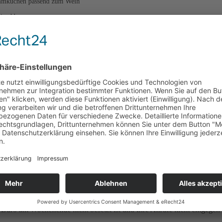
ammkuchen passend zum Wein
Kirschbaum.
Mo.:
10:00 – 16:00 Uhr
Di. – Mi.:
geschlossen
Do. – Sa.:
10:00 – 16:00 Uhr
So. & Feiertag:
11:00 – 16:00 Uhr
Buß & Bettag:
geschlossen
24. Dezember bis 31. Januar:
geschlossen
und nach Absprache für Sie da.
as Büro am Wochenende nicht besetzt ist und Ihre Anrufe nicht entge