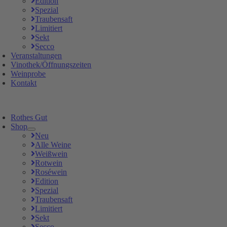
Edition
Spezial
Traubensaft
Limitiert
Sekt
Secco
Veranstaltungen
Vinothek/Öffnungszeiten
Weinprobe
Kontakt
Rothes Gut
Shop
Neu
Alle Weine
Weißwein
Rotwein
Roséwein
Edition
Spezial
Traubensaft
Limitiert
Sekt
Secco