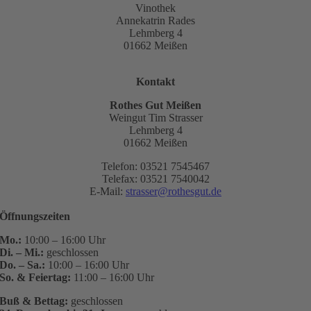
Vinothek
Annekatrin Rades
Lehmberg 4
01662 Meißen
Kontakt
Rothes Gut Meißen
Weingut Tim Strasser
Lehmberg 4
01662 Meißen
Telefon: 03521 7545467
Telefax: 03521 7540042
E-Mail:
strasser@rothesgut.de
Öffnungszeiten
Mo.:
10:00 – 16:00 Uhr
Di. – Mi.:
geschlossen
Do. – Sa.:
10:00 – 16:00 Uhr
So. & Feiertag:
11:00 – 16:00 Uhr
Buß & Bettag:
geschlossen