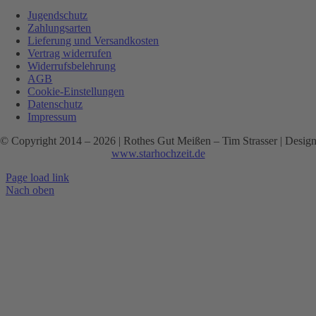
Jugendschutz
Zahlungsarten
Lieferung und Versandkosten
Vertrag widerrufen
Widerrufsbelehrung
AGB
Cookie-Einstellungen
Datenschutz
Impressum
© Copyright 2014 –
2026 | Rothes Gut Meißen – Tim Strasser | Desig
www.starhochzeit.de
Page load link
Nach oben