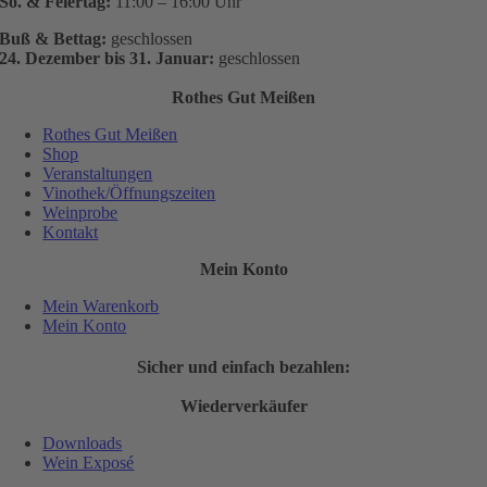
So. & Feiertag:
11:00 – 16:00 Uhr
Buß & Bettag:
geschlossen
24. Dezember bis 31. Januar:
geschlossen
Rothes Gut Meißen
Rothes Gut Meißen
Shop
Veranstaltungen
Vinothek/Öffnungszeiten
Weinprobe
Kontakt
Mein Konto
Mein Warenkorb
Mein Konto
Sicher und einfach bezahlen:
Wiederverkäufer
Downloads
Wein Exposé