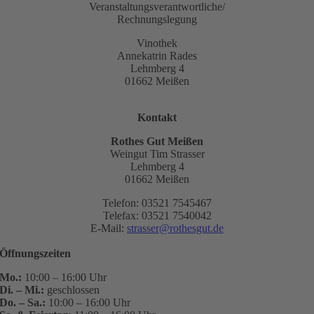
Veranstaltungsverantwortliche/
Rechnungslegung
Vinothek
Annekatrin Rades
Lehmberg 4
01662 Meißen
Kontakt
Rothes Gut Meißen
Weingut Tim Strasser
Lehmberg 4
01662 Meißen
Telefon: 03521 7545467
Telefax: 03521 7540042
E-Mail:
strasser@rothesgut.de
Öffnungszeiten
Mo.:
10:00 – 16:00 Uhr
Di. – Mi.:
geschlossen
Do. – Sa.:
10:00 – 16:00 Uhr