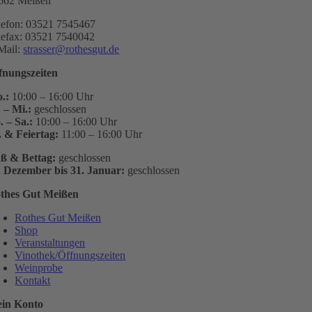
662 Meißen
lefon: 03521 7545467
lefax: 03521 7540042
Mail:
strasser@rothesgut.de
fnungszeiten
.:
10:00 – 16:00 Uhr
. – Mi.:
geschlossen
. – Sa.:
10:00 – 16:00 Uhr
. & Feiertag:
11:00 – 16:00 Uhr
ß & Bettag:
geschlossen
. Dezember bis 31. Januar:
geschlossen
thes Gut Meißen
Rothes Gut Meißen
Shop
Veranstaltungen
Vinothek/Öffnungszeiten
Weinprobe
Kontakt
in Konto