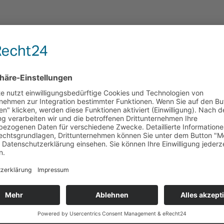
en aus eigener Herstellung in der Lommatzscher Königstraße 49.
k und Genuss.
ockerer Atmosphäre.