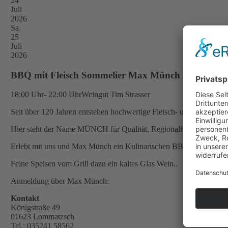
24
Juli
2026
Sa.
25
Juli
2026
BBQ mit Fleisch Sommelier Max Münch
18:00 Uhr- 22:00 Uhr
Weingut Tim Strasser
Seit über 120 Jahren entstehen hochwertige Fleisch- und Wurstwar
Hier steht der Name MÜNCH für Qualität, Regionalität, Handwer
Erlebt mit uns und Max Münch ein Kulinarischen BBQ Abend in l
Feine Speisen vom Grill dazu ein kaltes Glas Wein..
Anmeldung über Max Münch:
Kontakt
Königstraße 49
01623 Lommatzsch
Tel.: 035241 58562