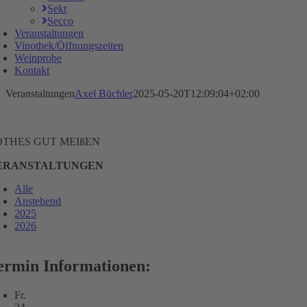
Sekt
Secco
Veranstaltungen
Vinothek/Öffnungszeiten
Weinprobe
Kontakt
Veranstaltungen
Axel Büchler
2025-05-20T12:09:04+02:00
OTHES GUT MEIßEN
ERANSTALTUNGEN
Alle
Anstehend
2025
2026
ermin Informationen:
Fr.