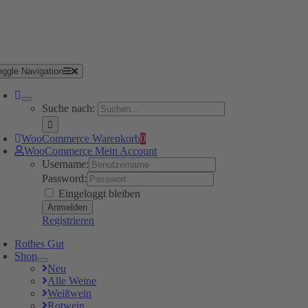
oggle Navigation
Suche nach:
WooCommerce Warenkorb
0
WooCommerce Mein Account
Username:
Password:
Eingeloggt bleiben
Registrieren
Rothes Gut
Shop
Neu
Alle Weine
Weißwein
Rotwein