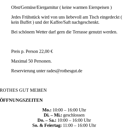
Obst/Gemüse/Eiergarnitur ( keine warmen Eierspeisen )
Jedes Frühstück wird von uns liebevoll am Tisch eingedeckt (
kein Buffet ) und der Kaffee/Saft nachgeschenkt.
Bei schönem Wetter darf gern die Terrasse genutzt werden.
Preis p. Person 22,00 €
Maximal 50 Personen.
Reservierung unter rades@rothesgut.de
ROTHES GUT MEIßEN
ÖFFNUNGSZEITEN
Mo.:
10:00 – 16:00 Uhr
Di. – Mi.:
geschlossen
Do. – Sa.:
10:00 – 16:00 Uhr
So. & Feiertag:
11:00 – 16:00 Uhr