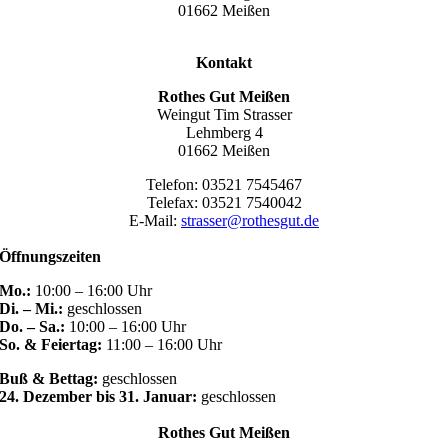
01662 Meißen
Kontakt
Rothes Gut Meißen
Weingut Tim Strasser
Lehmberg 4
01662 Meißen
Telefon: 03521 7545467
Telefax: 03521 7540042
E-Mail:
strasser@rothesgut.de
Öffnungszeiten
Mo.:
10:00 – 16:00 Uhr
Di. – Mi.:
geschlossen
Do. – Sa.:
10:00 – 16:00 Uhr
So. & Feiertag:
11:00 – 16:00 Uhr
Buß & Bettag:
geschlossen
24. Dezember bis 31. Januar:
geschlossen
Rothes Gut Meißen