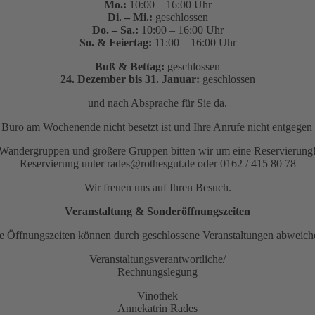
Mo.:
10:00 – 16:00 Uhr
Di. – Mi.:
geschlossen
Do. – Sa.:
10:00 – 16:00 Uhr
So. & Feiertag:
11:00 – 16:00 Uhr
Buß & Bettag:
geschlossen
24. Dezember bis 31. Januar:
geschlossen
und nach Absprache für Sie da.
as Büro am Wochenende nicht besetzt ist und Ihre Anrufe nicht entge
Wandergruppen und größere Gruppen bitten wir um eine Reservierung
Reservierung unter rades@rothesgut.de oder 0162 / 415 80 78
Wir freuen uns auf Ihren Besuch.
Veranstaltung & Sonderöffnungszeiten
e Öffnungszeiten können durch geschlossene Veranstaltungen abweich
Veranstaltungsverantwortliche/
Rechnungslegung
Vinothek
Annekatrin Rades