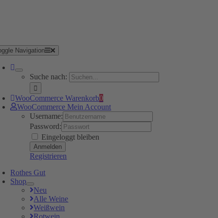
oggle Navigation
Suche nach:
WooCommerce Warenkorb
0
WooCommerce Mein Account
Username:
Password:
Eingeloggt bleiben
Registrieren
Rothes Gut
Shop
Neu
Alle Weine
Weißwein
Rotwein