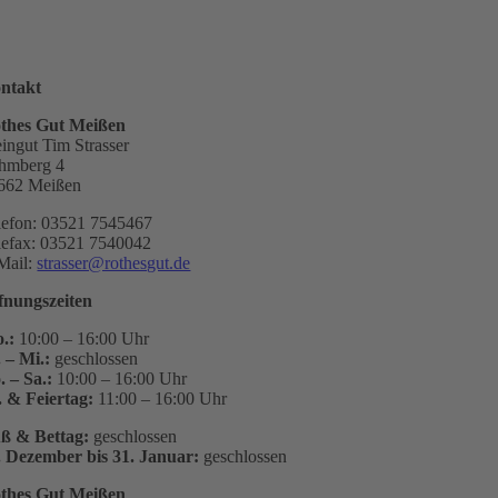
ntakt
thes Gut Meißen
ingut Tim Strasser
hmberg 4
662 Meißen
lefon: 03521 7545467
lefax: 03521 7540042
Mail:
strasser@rothesgut.de
fnungszeiten
.:
10:00 – 16:00 Uhr
. – Mi.:
geschlossen
. – Sa.:
10:00 – 16:00 Uhr
. & Feiertag:
11:00 – 16:00 Uhr
ß & Bettag:
geschlossen
. Dezember bis 31. Januar:
geschlossen
thes Gut Meißen