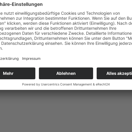
g im Juni statt.
spannter Atmosphäre jede Menge Bezingespräche bei einem kalten Gl