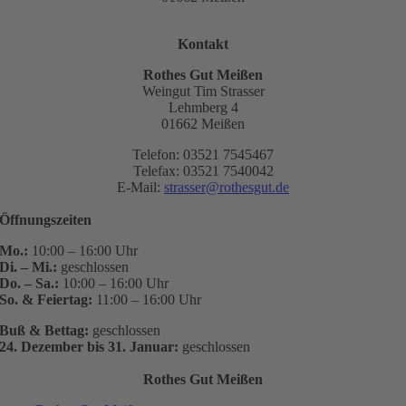
Kontakt
Rothes Gut Meißen
Weingut Tim Strasser
Lehmberg 4
01662 Meißen
Telefon: 03521 7545467
Telefax: 03521 7540042
E-Mail:
strasser@rothesgut.de
Öffnungszeiten
Mo.:
10:00 – 16:00 Uhr
Di. – Mi.:
geschlossen
Do. – Sa.:
10:00 – 16:00 Uhr
So. & Feiertag:
11:00 – 16:00 Uhr
Buß & Bettag:
geschlossen
24. Dezember bis 31. Januar:
geschlossen
Rothes Gut Meißen