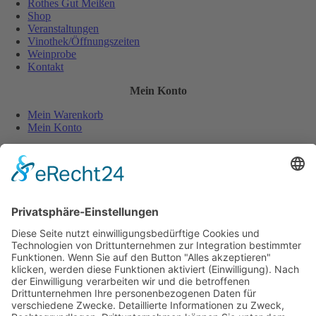
Rothes Gut Meißen
Shop
Veranstaltungen
Vinothek/Öffnungszeiten
Weinprobe
Kontakt
Mein Konto
Mein Warenkorb
Mein Konto
Sicher und einfach bezahlen:
Wiederverkäufer
Downloads
Wein Exposé
Folgen Sie uns auch auf:
Jugendschutz
Zahlungsarten
Lieferung und Versandkosten