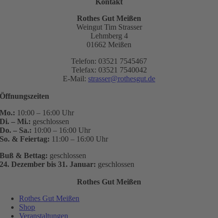
Kontakt
Rothes Gut Meißen
Weingut Tim Strasser
Lehmberg 4
01662 Meißen
Telefon: 03521 7545467
Telefax: 03521 7540042
E-Mail:
strasser@rothesgut.de
Öffnungszeiten
Mo.:
10:00 – 16:00 Uhr
Di. – Mi.:
geschlossen
Do. – Sa.:
10:00 – 16:00 Uhr
So. & Feiertag:
11:00 – 16:00 Uhr
Buß & Bettag:
geschlossen
24. Dezember bis 31. Januar:
geschlossen
Rothes Gut Meißen
Rothes Gut Meißen
Shop
Veranstaltungen