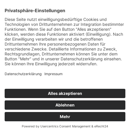
Widerrufsbelehrung
AGB
Cookie-Einstellungen
Datenschutz
Impressum
© Copyright 2014 –
2026 | Rothes Gut Meißen – Tim
Strasser | Design
www.starhochzeit.de
0