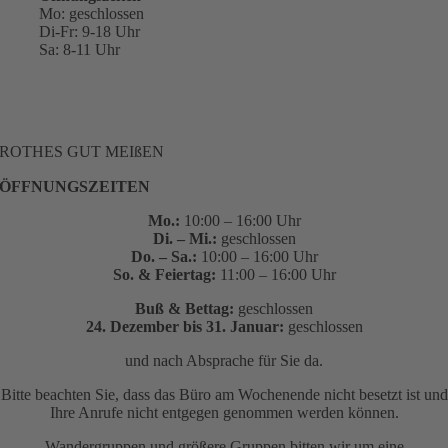
Mo: geschlossen
Di-Fr: 9-18 Uhr
Sa: 8-11 Uhr
ROTHES GUT MEIßEN
ÖFFNUNGSZEITEN
Mo.:
10:00 – 16:00 Uhr
Di. – Mi.:
geschlossen
Do. – Sa.:
10:00 – 16:00 Uhr
So. & Feiertag:
11:00 – 16:00 Uhr
Buß & Bettag:
geschlossen
24. Dezember bis 31. Januar:
geschlossen
und nach Absprache für Sie da.
Bitte beachten Sie, dass das Büro am Wochenende nicht besetzt ist und
Ihre Anrufe nicht entgegen genommen werden können.
Wandergruppen und größere Gruppen bitten wir um eine