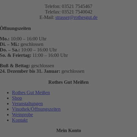
Telefon: 03521 7545467
Telefax: 03521 7540042
E-Mail:
strasser@rothesgut.de
Öffnungszeiten
Mo.:
10:00 – 16:00 Uhr
Di. – Mi.:
geschlossen
Do. – Sa.:
10:00 – 16:00 Uhr
So. & Feiertag:
11:00 – 16:00 Uhr
Buß & Bettag:
geschlossen
24. Dezember bis 31. Januar:
geschlossen
Rothes Gut Meißen
Rothes Gut Meißen
Shop
Veranstaltungen
Vinothek/Öffnungszeiten
Weinprobe
Kontakt
Mein Konto