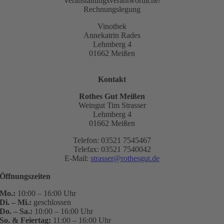
Veranstaltungsverantwortliche/
Rechnungslegung
Vinothek
Annekatrin Rades
Lehmberg 4
01662 Meißen
Kontakt
Rothes Gut Meißen
Weingut Tim Strasser
Lehmberg 4
01662 Meißen
Telefon: 03521 7545467
Telefax: 03521 7540042
E-Mail:
strasser@rothesgut.de
Öffnungszeiten
Mo.:
10:00 – 16:00 Uhr
Di. – Mi.:
geschlossen
Do. – Sa.:
10:00 – 16:00 Uhr
So. & Feiertag:
11:00 – 16:00 Uhr