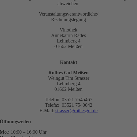
abweichen.
Veranstaltungsverantwortliche/
Rechnungslegung
Vinothek
Annekatrin Rades
Lehmberg 4
01662 Meißen
Kontakt
Rothes Gut Meißen
Weingut Tim Strasser
Lehmberg 4
01662 Meißen
Telefon: 03521 7545467
Telefax: 03521 7540042
E-Mail:
strasser@rothesgut.de
Öffnungszeiten
Mo.:
10:00 – 16:00 Uhr