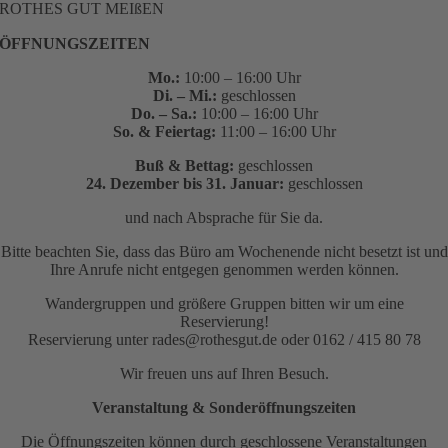
ROTHES GUT MEIßEN
ÖFFNUNGSZEITEN
Mo.:
10:00 – 16:00 Uhr
Di. – Mi.:
geschlossen
Do. – Sa.:
10:00 – 16:00 Uhr
So. & Feiertag:
11:00 – 16:00 Uhr
Buß & Bettag:
geschlossen
24. Dezember bis 31. Januar:
geschlossen
und nach Absprache für Sie da.
Bitte beachten Sie, dass das Büro am Wochenende nicht besetzt ist und
Ihre Anrufe nicht entgegen genommen werden können.
Wandergruppen und größere Gruppen bitten wir um eine
Reservierung!
Reservierung unter rades@rothesgut.de oder 0162 / 415 80 78
Wir freuen uns auf Ihren Besuch.
Veranstaltung & Sonderöffnungszeiten
Die Öffnungszeiten können durch geschlossene Veranstaltungen