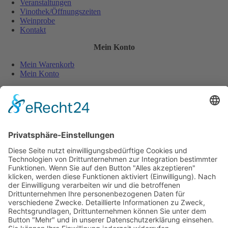
Veranstaltungen
Vinothek/Öffnungszeiten
Weinprobe
Kontakt
Mein Konto
Mein Warenkorb
Mein Konto
Sicher und einfach bezahlen:
Wiederverkäufer
Downloads
Wein Exposé
Folgen Sie uns auch auf:
Jugendschutz
Zahlungsarten
Lieferung und Versandkosten
Vertrag widerrufen
Widerrufsbelehrung