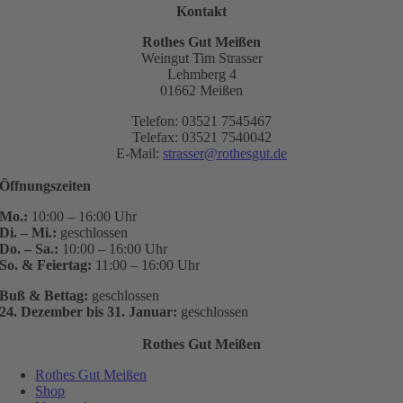
Kontakt
Rothes Gut Meißen
Weingut Tim Strasser
Lehmberg 4
01662 Meißen
Telefon: 03521 7545467
Telefax: 03521 7540042
E-Mail:
strasser@rothesgut.de
Öffnungszeiten
Mo.:
10:00 – 16:00 Uhr
Di. – Mi.:
geschlossen
Do. – Sa.:
10:00 – 16:00 Uhr
So. & Feiertag:
11:00 – 16:00 Uhr
Buß & Bettag:
geschlossen
24. Dezember bis 31. Januar:
geschlossen
Rothes Gut Meißen
Rothes Gut Meißen
Shop