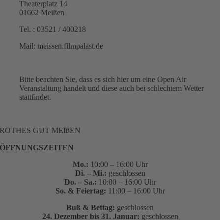
Theaterplatz 14
01662 Meißen
Tel. : 03521 / 400218
Mail: meissen.filmpalast.de
Bitte beachten Sie, dass es sich hier um eine Open Air
Veranstaltung handelt und diese auch bei schlechtem Wetter
stattfindet.
ROTHES GUT MEIßEN
ÖFFNUNGSZEITEN
Mo.:
10:00 – 16:00 Uhr
Di. – Mi.:
geschlossen
Do. – Sa.:
10:00 – 16:00 Uhr
So. & Feiertag:
11:00 – 16:00 Uhr
Buß & Bettag:
geschlossen
24. Dezember bis 31. Januar:
geschlossen