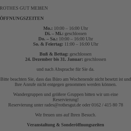
ROTHES GUT MEIßEN
ÖFFNUNGSZEITEN
Mo.:
10:00 – 16:00 Uhr
Di. – Mi.:
geschlossen
Do. – Sa.:
10:00 – 16:00 Uhr
So. & Feiertag:
11:00 – 16:00 Uhr
Buß & Bettag:
geschlossen
24. Dezember bis 31. Januar:
geschlossen
und nach Absprache für Sie da.
Bitte beachten Sie, dass das Büro am Wochenende nicht besetzt ist und
Ihre Anrufe nicht entgegen genommen werden können.
Wandergruppen und größere Gruppen bitten wir um eine
Reservierung!
Reservierung unter rades@rothesgut.de oder 0162 / 415 80 78
Wir freuen uns auf Ihren Besuch.
Veranstaltung & Sonderöffnungszeiten