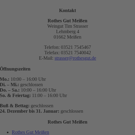
Kontakt
Rothes Gut Meißen
Weingut Tim Strasser
Lehmberg 4
01662 Meißen
Telefon: 03521 7545467
Telefax: 03521 7540042
E-Mail:
strasser@rothesgut.de
Öffnungszeiten
Mo.:
10:00 – 16:00 Uhr
Di. – Mi.:
geschlossen
Do. – Sa.:
10:00 – 16:00 Uhr
So. & Feiertag:
11:00 – 16:00 Uhr
Buß & Bettag:
geschlossen
24. Dezember bis 31. Januar:
geschlossen
Rothes Gut Meißen
Rothes Gut Meißen