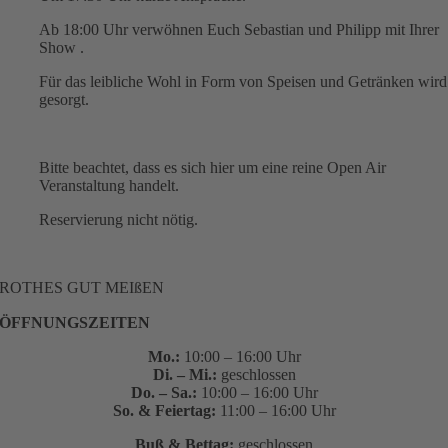
Ab 18:00 Uhr verwöhnen Euch Sebastian und Philipp mit Ihrer
Show .
Für das leibliche Wohl in Form von Speisen und Getränken wird
gesorgt.
Bitte beachtet, dass es sich hier um eine reine Open Air
Veranstaltung handelt.
Reservierung nicht nötig.
ROTHES GUT MEIßEN
ÖFFNUNGSZEITEN
Mo.:
10:00 – 16:00 Uhr
Di. – Mi.:
geschlossen
Do. – Sa.:
10:00 – 16:00 Uhr
So. & Feiertag:
11:00 – 16:00 Uhr
Buß & Bettag:
geschlossen