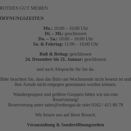
ROTHES GUT MEIßEN
ÖFFNUNGSZEITEN
Mo.:
10:00 – 16:00 Uhr
Di. – Mi.:
geschlossen
Do. – Sa.:
10:00 – 16:00 Uhr
So. & Feiertag:
11:00 – 16:00 Uhr
Buß & Bettag:
geschlossen
24. Dezember bis 31. Januar:
geschlossen
und nach Absprache für Sie da.
Bitte beachten Sie, dass das Büro am Wochenende nicht besetzt ist und
Ihre Anrufe nicht entgegen genommen werden können.
Wandergruppen und größere Gruppen bitten wir um eine
Reservierung!
Reservierung unter rades@rothesgut.de oder 0162 / 415 80 78
Wir freuen uns auf Ihren Besuch.
Veranstaltung & Sonderöffnungszeiten