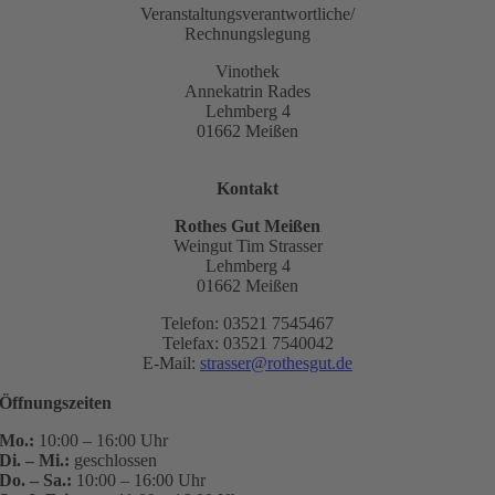
Veranstaltungsverantwortliche/
Rechnungslegung
Vinothek
Annekatrin Rades
Lehmberg 4
01662 Meißen
Kontakt
Rothes Gut Meißen
Weingut Tim Strasser
Lehmberg 4
01662 Meißen
Telefon: 03521 7545467
Telefax: 03521 7540042
E-Mail:
strasser@rothesgut.de
Öffnungszeiten
Mo.:
10:00 – 16:00 Uhr
Di. – Mi.:
geschlossen
Do. – Sa.:
10:00 – 16:00 Uhr