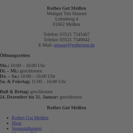
Rothes Gut Meißen
Weingut Tim Strasser
Lehmberg 4
01662 Meißen
Telefon: 03521 7545467
Telefax: 03521 7540042
E-Mail:
strasser@rothesgut.de
Öffnungszeiten
Mo.:
10:00 – 16:00 Uhr
Di. – Mi.:
geschlossen
Do. – Sa.:
10:00 – 16:00 Uhr
So. & Feiertag:
11:00 – 16:00 Uhr
Buß & Bettag:
geschlossen
24. Dezember bis 31. Januar:
geschlossen
Rothes Gut Meißen
Rothes Gut Meißen
Shop
Veranstaltungen