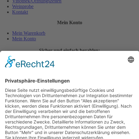
Vinothek/Öffnungszeiten
Weinprobe
Kontakt
Mein Konto
Mein Warenkorb
Mein Konto
Sicher und einfach bezahlen:
Wiederverkäufer
Downloads
Wein Exposé
Folgen Sie uns auch auf:
Jugendschutz
Zahlungsarten
Lieferung und Versandkosten
Vertrag widerrufen
Widerrufsbelehrung
AGB