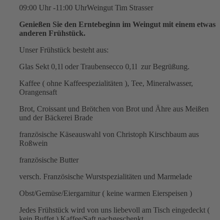
09:00 Uhr -11:00 Uhr
Weingut Tim Strasser
Genießen Sie den Erntebeginn im Weingut mit einem etwas
anderen Frühstück.
Unser Frühstück besteht aus:
Glas Sekt 0,1l oder Traubensecco 0,1l zur Begrüßung.
Kaffee ( ohne Kaffeespezialitäten ), Tee, Mineralwasser,
Orangensaft
Brot, Croissant und Brötchen von Brot und Ähre aus Meißen
und der Bäckerei Brade
französische Käseauswahl von Christoph Kirschbaum aus
Roßwein
französische Butter
versch. Französische Wurstspezialitäten und Marmelade
Obst/Gemüse/Eiergarnitur ( keine warmen Eierspeisen )
Jedes Frühstück wird von uns liebevoll am Tisch eingedeckt (
kein Buffet ) Kaffee/Saft nachgeschenkt.