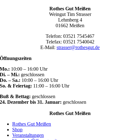
Rothes Gut Meißen
Weingut Tim Strasser
Lehmberg 4
01662 Meißen
Telefon: 03521 7545467
Telefax: 03521 7540042
E-Mail:
strasser@rothesgut.de
Öffnungszeiten
Mo.:
10:00 – 16:00 Uhr
Di. – Mi.:
geschlossen
Do. – Sa.:
10:00 – 16:00 Uhr
So. & Feiertag:
11:00 – 16:00 Uhr
Buß & Bettag:
geschlossen
24. Dezember bis 31. Januar:
geschlossen
Rothes Gut Meißen
Rothes Gut Meißen
Shop
Veranstaltungen