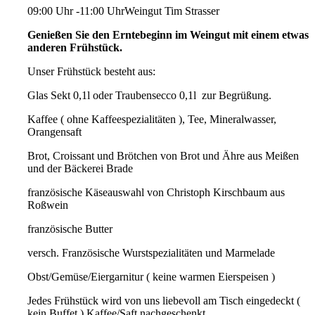
09:00 Uhr -11:00 Uhr
Weingut Tim Strasser
Genießen Sie den Erntebeginn im Weingut mit einem etwas
anderen Frühstück.
Unser Frühstück besteht aus:
Glas Sekt 0,1l oder Traubensecco 0,1l zur Begrüßung.
Kaffee ( ohne Kaffeespezialitäten ), Tee, Mineralwasser,
Orangensaft
Brot, Croissant und Brötchen von Brot und Ähre aus Meißen
und der Bäckerei Brade
französische Käseauswahl von Christoph Kirschbaum aus
Roßwein
französische Butter
versch. Französische Wurstspezialitäten und Marmelade
Obst/Gemüse/Eiergarnitur ( keine warmen Eierspeisen )
Jedes Frühstück wird von uns liebevoll am Tisch eingedeckt (
kein Buffet ) Kaffee/Saft nachgeschenkt.