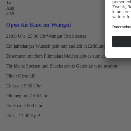
14
Aug.
2026
Open Air Kino im Weingut
21:00 Uhr -23:00 Uhr
Weingut Tim Strasser
Ein jahrelanger Wunsch geht nun endlich in Erfüllung..
Zusammen mit dem Filmpalast Meißen gibt es zum ersten Mal ein 
Für kleine Speisen und Snacks sowie Getränke wird gesorgt.
Film : Glennkill
Einlass: 19:00 Uhr
Filmbeginn 21:00 Uhr
Ende ca. 23:00 Uhr
Preis : 12,00 € p.P.