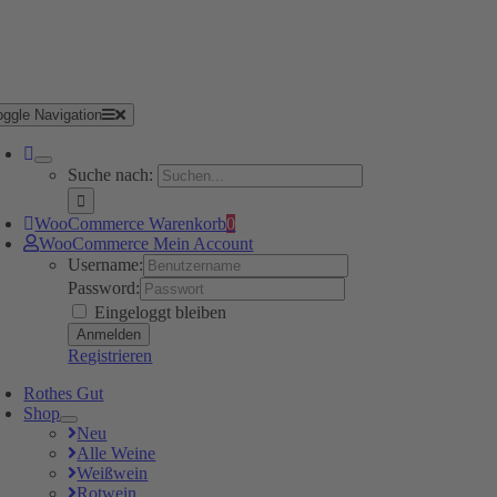
oggle Navigation
Suche nach:
WooCommerce Warenkorb
0
WooCommerce Mein Account
Username:
Password:
Eingeloggt bleiben
Registrieren
Rothes Gut
Shop
Neu
Alle Weine
Weißwein
Rotwein