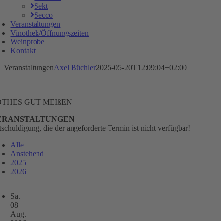
Sekt
Secco
Veranstaltungen
Vinothek/Öffnungszeiten
Weinprobe
Kontakt
Veranstaltungen
Axel Büchler
2025-05-20T12:09:04+02:00
OTHES GUT MEIßEN
ERANSTALTUNGEN
tschuldigung, die der angeforderte Termin ist nicht verfügbar!
Alle
Anstehend
2025
2026
Sa.
08
Aug.