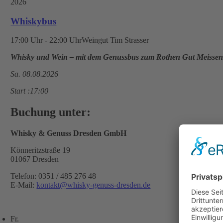
2026
Whiskybus
17:00 Uhr - 22:00 Uhr
Weingut Tim Strasser
Whisky und Wein – mit dem Genussbus zum Rothen Gut Meisse
Sa. 08.08.2026
Start :17:00
Buchung unter:
Whisky & Genuss Dresden GmbH
Könneritzstraße 19
01067 Dresden
Telefon: 0351 / 485 276 48
E-Mail:
kontakt@whisky-genuss-dresden.de
Fr.