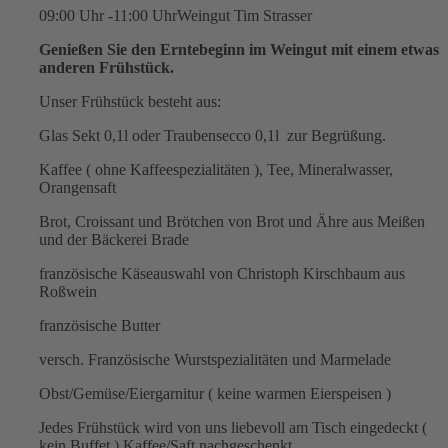
09:00 Uhr -11:00 Uhr
Weingut Tim Strasser
Genießen Sie den Erntebeginn im Weingut mit einem etwas
anderen Frühstück.
Unser Frühstück besteht aus:
Glas Sekt 0,1l oder Traubensecco 0,1l zur Begrüßung.
Kaffee ( ohne Kaffeespezialitäten ), Tee, Mineralwasser,
Orangensaft
Brot, Croissant und Brötchen von Brot und Ähre aus Meißen
und der Bäckerei Brade
französische Käseauswahl von Christoph Kirschbaum aus
Roßwein
französische Butter
versch. Französische Wurstspezialitäten und Marmelade
Obst/Gemüse/Eiergarnitur ( keine warmen Eierspeisen )
Jedes Frühstück wird von uns liebevoll am Tisch eingedeckt (
kein Buffet ) Kaffee/Saft nachgeschenkt.