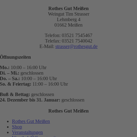
Rothes Gut Meißen
Weingut Tim Strasser
Lehmberg 4
01662 Meißen
Telefon: 03521 7545467
Telefax: 03521 7540042
E-Mail:
strasser@rothesgut.de
Öffnungszeiten
Mo.:
10:00 – 16:00 Uhr
Di. – Mi.:
geschlossen
Do. – Sa.:
10:00 – 16:00 Uhr
So. & Feiertag:
11:00 – 16:00 Uhr
Buß & Bettag:
geschlossen
24. Dezember bis 31. Januar:
geschlossen
Rothes Gut Meißen
Rothes Gut Meißen
Shop
Veranstaltungen