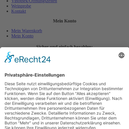
Vinothek/Öffnungszeiten
Weinprobe
Kontakt
Mein Konto
Mein Warenkorb
Mein Konto
Sicher und einfach bezahlen:
Wiederverkäufer
Downloads
Wein Exposé
Folgen Sie uns auch auf:
Jugendschutz
Zahlungsarten
Lieferung und Versandkosten
Vertrag widerrufen
Widerrufsbelehrung
AGB