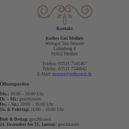
Kontakt
Rothes Gut Meißen
Weingut Tim Strasser
Lehmberg 4
01662 Meißen
Telefon: 03521 7545467
Telefax: 03521 7540042
E-Mail:
strasser@rothesgut.de
Öffnungszeiten
Mo.:
10:00 – 16:00 Uhr
Di. – Mi.:
geschlossen
Do. – Sa.:
10:00 – 16:00 Uhr
So. & Feiertag:
11:00 – 16:00 Uhr
Buß & Bettag:
geschlossen
24. Dezember bis 31. Januar:
geschlossen