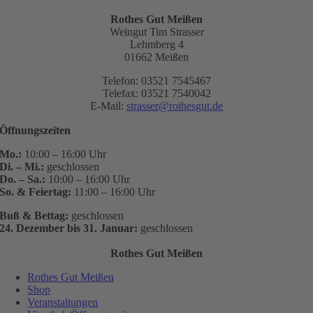
Rothes Gut Meißen
Weingut Tim Strasser
Lehmberg 4
01662 Meißen
Telefon: 03521 7545467
Telefax: 03521 7540042
E-Mail:
strasser@rothesgut.de
Öffnungszeiten
Mo.:
10:00 – 16:00 Uhr
Di. – Mi.:
geschlossen
Do. – Sa.:
10:00 – 16:00 Uhr
So. & Feiertag:
11:00 – 16:00 Uhr
Buß & Bettag:
geschlossen
24. Dezember bis 31. Januar:
geschlossen
Rothes Gut Meißen
Rothes Gut Meißen
Shop
Veranstaltungen