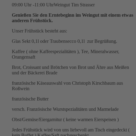
09:00 Uhr -11:00 Uhr
Weingut Tim Strasser
Genießen Sie den Erntebeginn im Weingut mit einem etwas
anderen Frühstück.
Unser Frühstück besteht aus:
Glas Sekt 0,1l oder Traubensecco 0,1l zur Begrüßung.
Kaffee ( ohne Kaffeespezialitäten ), Tee, Mineralwasser,
Orangensaft
Brot, Croissant und Brötchen von Brot und Ähre aus Meißen
und der Bäckerei Brade
französische Käseauswahl von Christoph Kirschbaum aus
Roßwein
französische Butter
versch. Französische Wurstspezialitäten und Marmelade
Obst/Gemüse/Eiergarnitur ( keine warmen Eierspeisen )
Jedes Frühstück wird von uns liebevoll am Tisch eingedeckt (
kein Buffet ) Kaffee/Saft nachgeschenkt.