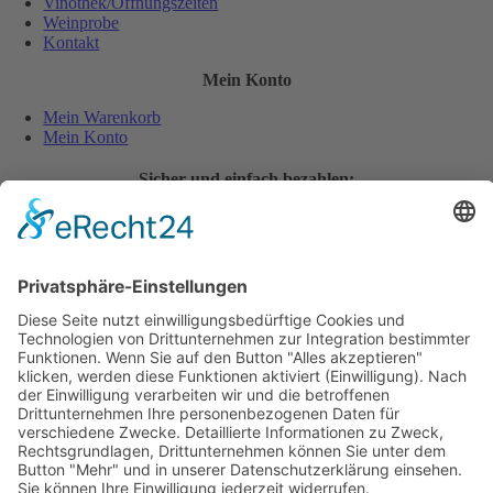
Vinothek/Öffnungszeiten
Weinprobe
Kontakt
Mein Konto
Mein Warenkorb
Mein Konto
Sicher und einfach bezahlen:
Wiederverkäufer
Downloads
Wein Exposé
Folgen Sie uns auch auf:
Jugendschutz
Zahlungsarten
Lieferung und Versandkosten
Vertrag widerrufen
Widerrufsbelehrung
AGB