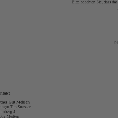
Bitte beachten Sie, dass d
Di
ntakt
thes Gut Meißen
ingut Tim Strasser
hmberg 4
662 Meißen