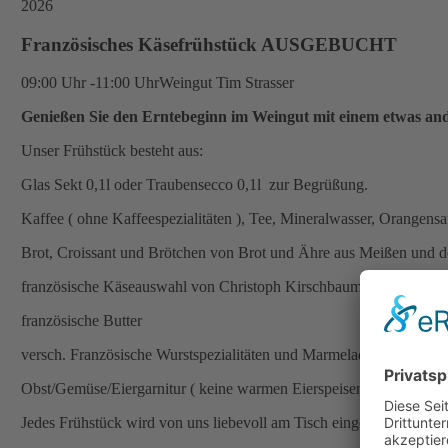
2026
Französisches Käsefrühstück AUSGEBUCHT
09:00 Uhr -11:00 Uhr
Weingut Tim Strasser
Genießen Sie den Erntebeginn im Weingut mit einem etwas an
Unser Frühstück besteht aus:
Glas Sekt 0,1l oder Traubensecco 0,1l zur Begrüßung.
Kaffee ( ohne Kaffeespezialitäten ), Tee, Mineralwasser, Orangensa
Brot, Croissant und Brötchen von Brot und Ähre aus Meißen und d
französische Käseauswahl von Christoph Kirschbaum aus Roßwei
französische Butter
versch. Französische Wurstspezialitäten und Marmelade
Obst/Gemüse/Eiergarnitur ( keine warmen Eierspeisen )
Jedes Frühstück wird von uns liebevoll am Tisch eingedeckt ( kein 