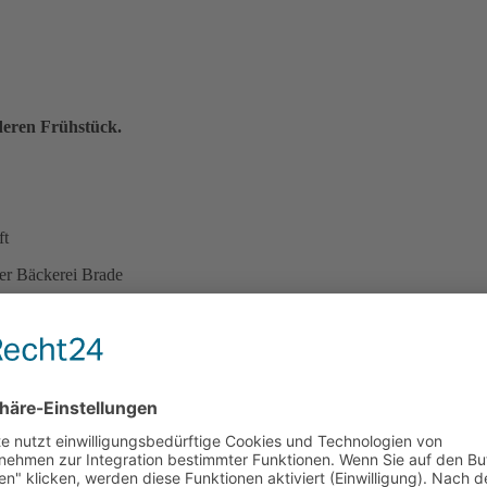
deren Frühstück.
ft
er Bäckerei Brade
n
Buffet ) Kaffee/Saft nachgeschenkt.