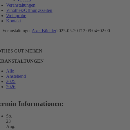
Veranstaltungen
Vinothek/Öffnungszeiten
Weinprobe
Kontakt
Veranstaltungen
Axel Büchler
2025-05-20T12:09:04+02:00
OTHES GUT MEIßEN
ERANSTALTUNGEN
Alle
Anstehend
2025
2026
ermin Informationen:
So.
23
Aug.