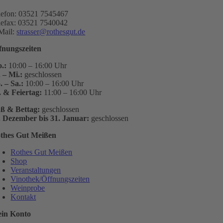
lefon: 03521 7545467
lefax: 03521 7540042
Mail:
strasser@rothesgut.de
fnungszeiten
.:
10:00 – 16:00 Uhr
. – Mi.:
geschlossen
. – Sa.:
10:00 – 16:00 Uhr
. & Feiertag:
11:00 – 16:00 Uhr
ß & Bettag:
geschlossen
. Dezember bis 31. Januar:
geschlossen
thes Gut Meißen
Rothes Gut Meißen
Shop
Veranstaltungen
Vinothek/Öffnungszeiten
Weinprobe
Kontakt
in Konto