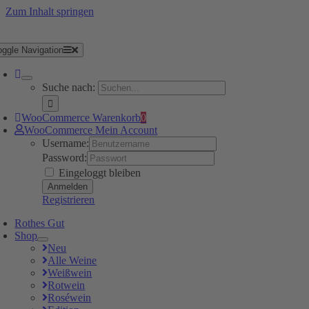
Zum Inhalt springen
oggle Navigation
Suche nach:
WooCommerce Warenkorb
0
WooCommerce Mein Account
Username:
Password:
Eingeloggt bleiben
Registrieren
Rothes Gut
Shop
Neu
Alle Weine
Weißwein
Rotwein
Roséwein