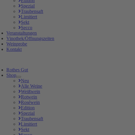
Edition
Spezial
Traubensaft
Limitiert
Sekt
Secco
Veranstaltungen
Vinothek/Öffnungszeiten
Weinprobe
Kontakt
Rothes Gut
Shop
Neu
Alle Weine
Weißwein
Rotwein
Roséwein
Edition
Spezial
Traubensaft
Limitiert
Sekt
Secco