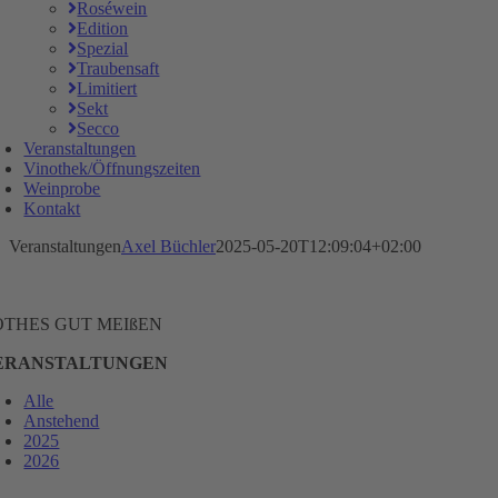
Roséwein
Edition
Spezial
Traubensaft
Limitiert
Sekt
Secco
Veranstaltungen
Vinothek/Öffnungszeiten
Weinprobe
Kontakt
Veranstaltungen
Axel Büchler
2025-05-20T12:09:04+02:00
OTHES GUT MEIßEN
ERANSTALTUNGEN
Alle
Anstehend
2025
2026