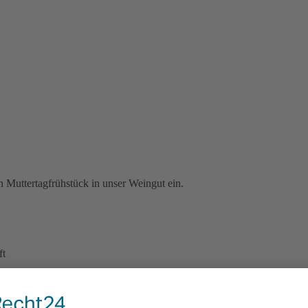
n Muttertagfrühstück in unser Weingut ein.
ft
er Bäckerei Brade