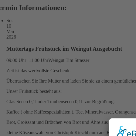
ermin Informationen:
So.
10
Mai
2026
Muttertags Frühstück im Weingut Ausgebucht
09:00 Uhr -11:00 Uhr
Weingut Tim Strasser
Zeit ist das wertvollste Geschenk.
Überraschen Sie Ihre Mutter und laden Sie sie zu einem gemütliche
Unser Frühstück besteht aus:
Glas Secco 0,1l oder Traubensecco 0,1l zur Begrüßung.
Kaffee ( ohne Kaffeespezialitäten ), Tee, Mineralwasser, Orangensa
Brot, Croissant und Brötchen von Brot und Ähre aus Meißen und d
kleine Käseauswahl von Christoph Kirschbaum aus Roßwein