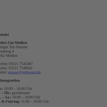
ntakt
thes Gut Meißen
ingut Tim Strasser
hmberg 4
662 Meißen
lefon: 03521 7545467
lefax: 03521 7540042
Mail:
strasser@rothesgut.de
fnungszeiten
.:
10:00 – 16:00 Uhr
. – Mi.:
geschlossen
. – Sa.:
10:00 – 16:00 Uhr
. & Feiertag:
11:00 – 16:00 Uhr