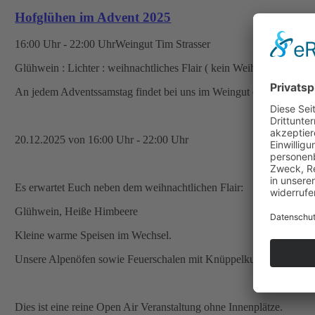
Hofglühen im Advent 2025
16:00 Uhr - 22:00 Uhr
Weingut Tim Strasser
Glühwein : Lichter : weihnachtliches Flair ( kein Weihnachtsmarkt 
An jedem Adventssamstag findet bei uns im Weingut das Hofglühen 
20.12.2025 von 16:00 Uhr - 22:00 Uhr
Es erwartet Euch neben dem weihnachtlichen Flair:
Glühwein, Heiße Himbeere
Kleine warme Speisen im Wechsel.
Unsere Alpenöfen sowie Feuerschalen mit Knüppelkuchen für die 
Dies ist eine reine Open Air Veranstaltung ohne Innenplätze.