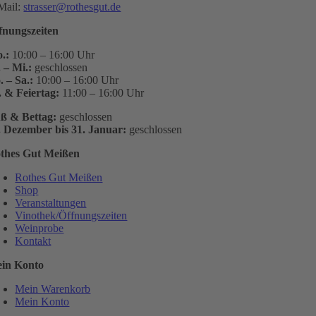
Mail:
strasser@rothesgut.de
fnungszeiten
.:
10:00 – 16:00 Uhr
. – Mi.:
geschlossen
. – Sa.:
10:00 – 16:00 Uhr
. & Feiertag:
11:00 – 16:00 Uhr
ß & Bettag:
geschlossen
. Dezember bis 31. Januar:
geschlossen
thes Gut Meißen
Rothes Gut Meißen
Shop
Veranstaltungen
Vinothek/Öffnungszeiten
Weinprobe
Kontakt
in Konto
Mein Warenkorb
Mein Konto