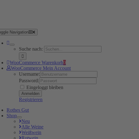
oggle Navigation
Suche nach:
WooCommerce Warenkorb
0
WooCommerce Mein Account
Username:
Password:
Eingeloggt bleiben
Registrieren
Rothes Gut
Shop
Neu
Alle Weine
Weißwein
Rotwein