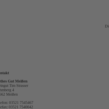
Di
ntakt
thes Gut Meißen
ingut Tim Strasser
hmberg 4
662 Meißen
lefon: 03521 7545467
lefax: 03521 7540042