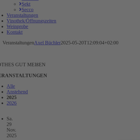
Sekt
Secco
Veranstaltungen
Vinothek/Öffnungszeiten
Weinprobe
Kontakt
Veranstaltungen
Axel Büchler
2025-05-20T12:09:04+02:00
OTHES GUT MEIßEN
ERANSTALTUNGEN
Alle
Anstehend
2025
2026
Sa.
29
Nov.
2025