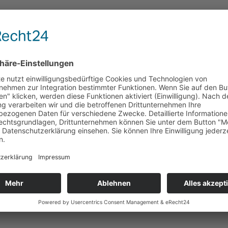
)
statt.
Kinder