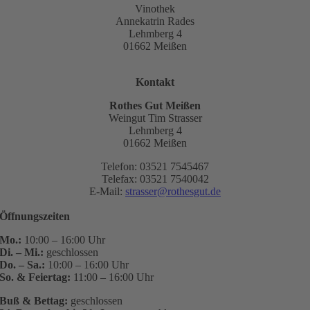
Vinothek
Annekatrin Rades
Lehmberg 4
01662 Meißen
Kontakt
Rothes Gut Meißen
Weingut Tim Strasser
Lehmberg 4
01662 Meißen
Telefon: 03521 7545467
Telefax: 03521 7540042
E-Mail:
strasser@rothesgut.de
Öffnungszeiten
Mo.:
10:00 – 16:00 Uhr
Di. – Mi.:
geschlossen
Do. – Sa.:
10:00 – 16:00 Uhr
So. & Feiertag:
11:00 – 16:00 Uhr
Buß & Bettag:
geschlossen