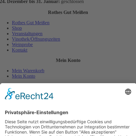
24. Dezember bis 31. Januar:
geschlossen
Rothes Gut Meißen
Rothes Gut Meißen
Shop
Veranstaltungen
Vinothek/Öffnungszeiten
Weinprobe
Kontakt
Mein Konto
Mein Warenkorb
Mein Konto
Sicher und einfach bezahlen:
Wiederverkäufer
Downloads
Wein Exposé
Folgen Sie uns auch auf: