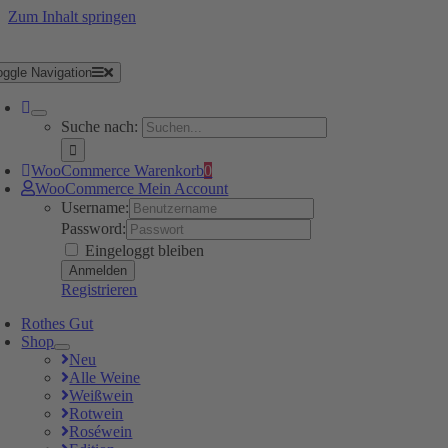
Zum Inhalt springen
oggle Navigation
Suche nach:
WooCommerce Warenkorb
0
WooCommerce Mein Account
Username:
Password:
Eingeloggt bleiben
Registrieren
Rothes Gut
Shop
Neu
Alle Weine
Weißwein
Rotwein
Roséwein