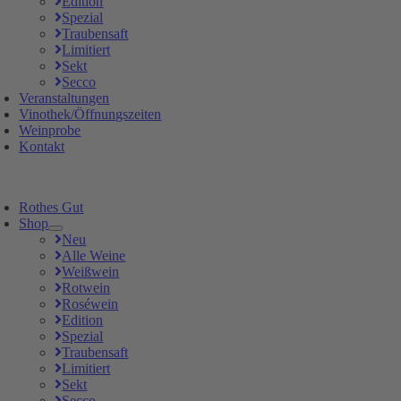
Edition
Spezial
Traubensaft
Limitiert
Sekt
Secco
Veranstaltungen
Vinothek/Öffnungszeiten
Weinprobe
Kontakt
Rothes Gut
Shop
Neu
Alle Weine
Weißwein
Rotwein
Roséwein
Edition
Spezial
Traubensaft
Limitiert
Sekt
Secco