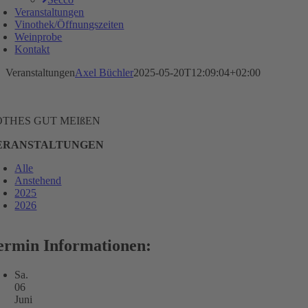
Veranstaltungen
Vinothek/Öffnungszeiten
Weinprobe
Kontakt
Veranstaltungen
Axel Büchler
2025-05-20T12:09:04+02:00
OTHES GUT MEIßEN
ERANSTALTUNGEN
Alle
Anstehend
2025
2026
ermin Informationen:
Sa.
06
Juni