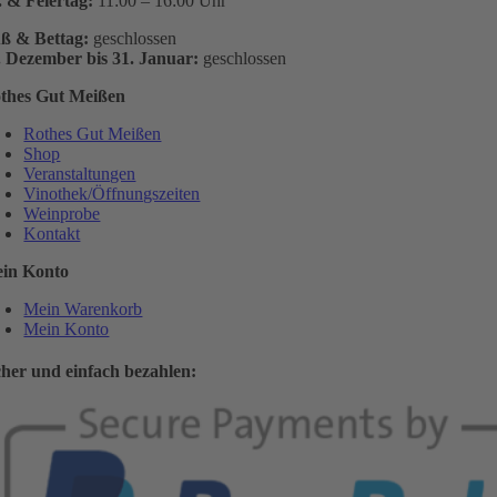
. & Feiertag:
11:00 – 16:00 Uhr
ß & Bettag:
geschlossen
. Dezember bis 31. Januar:
geschlossen
thes Gut Meißen
Rothes Gut Meißen
Shop
Veranstaltungen
Vinothek/Öffnungszeiten
Weinprobe
Kontakt
in Konto
Mein Warenkorb
Mein Konto
cher und einfach bezahlen: