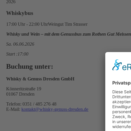
2026
Whiskybus
17:00 Uhr - 22:00 Uhr
Weingut Tim Strasser
Whisky und Wein – mit dem Genussbus zum Rothen Gut Meisse
Sa. 06.06.2026
Start :17:00
Buchung unter:
Whisky & Genuss Dresden GmbH
Könneritzstraße 19
01067 Dresden
Telefon: 0351 / 485 276 48
E-Mail:
kontakt@whisky-genuss-dresden.de