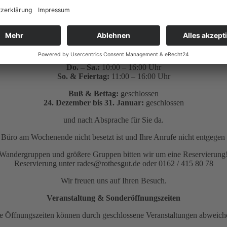
Mo.:
10:00 – 16:00 Uhr
Di. – Mi.:
geschlossen
Do. – Sa.:
10:00 – 16:00 Uhr
So. & Feiertag:
11:00 – 16:00 Uhr
Buß & Bettag:
geschlossen
24. Dezember bis 31. Januar:
geschlossen
und nach Absprache für Sie da.
as Büro am Wochenende nicht besetzt ist und Ihre Anrufe nicht entge
Wandergruppen und größere Gruppen bitten wir um eine Reservierung
Reservierung unter rades@rothesgut.de oder 0162 / 415 80 78
Wir freuen uns auf Ihren Besuch.
Veranstaltung & Sonderöffnungszeiten
e Öffnungszeiten können durch geschlossene Veranstaltungen abweich