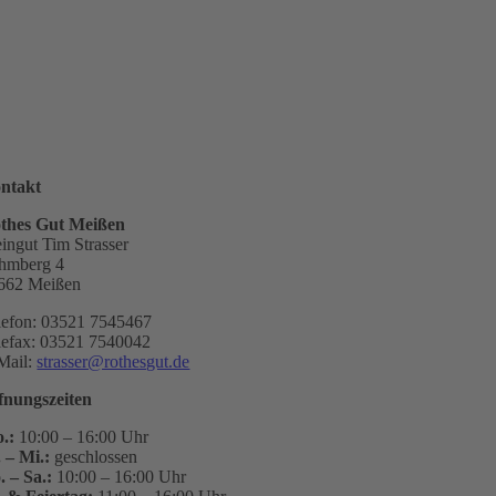
ntakt
thes Gut Meißen
ingut Tim Strasser
hmberg 4
662 Meißen
lefon: 03521 7545467
lefax: 03521 7540042
Mail:
strasser@rothesgut.de
fnungszeiten
.:
10:00 – 16:00 Uhr
. – Mi.:
geschlossen
. – Sa.:
10:00 – 16:00 Uhr