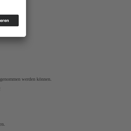
gen genommen werden können.
!
en.