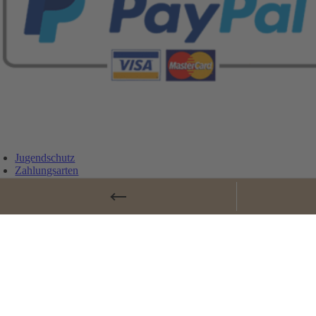
Jugendschutz
Zahlungsarten
Lieferung und Versandkosten
Vertrag widerrufen
Widerrufsbelehrung
AGB
Cookie-Einstellungen
Datenschutz
Impressum
© Copyrig
Page load link