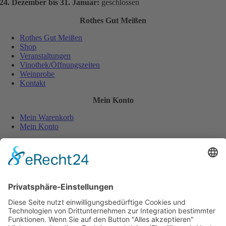
24. Dezember bis 31. Januar:
geschlossen
Rothes Gut Meißen
Rothes Gut Meißen
Shop
Veranstaltungen
Vinothek/Öffnungszeiten
Weinprobe
Kontakt
Mein Konto
Mein Warenkorb
Mein Konto
Sicher und einfach bezahlen:
Wiederverkäufer
Downloads
Wein Exposé
Folgen Sie uns auch auf: