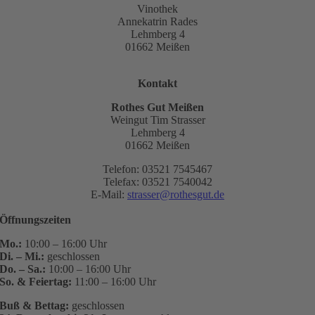
Vinothek
Annekatrin Rades
Lehmberg 4
01662 Meißen
Kontakt
Rothes Gut Meißen
Weingut Tim Strasser
Lehmberg 4
01662 Meißen
Telefon: 03521 7545467
Telefax: 03521 7540042
E-Mail:
strasser@rothesgut.de
Öffnungszeiten
Mo.:
10:00 – 16:00 Uhr
Di. – Mi.:
geschlossen
Do. – Sa.:
10:00 – 16:00 Uhr
So. & Feiertag:
11:00 – 16:00 Uhr
Buß & Bettag:
geschlossen