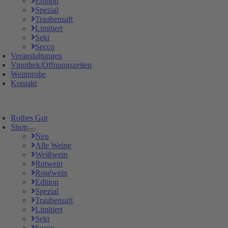
Edition
Spezial
Traubensaft
Limitiert
Sekt
Secco
Veranstaltungen
Vinothek/Öffnungszeiten
Weinprobe
Kontakt
Rothes Gut
Shop
Neu
Alle Weine
Weißwein
Rotwein
Roséwein
Edition
Spezial
Traubensaft
Limitiert
Sekt
Secco