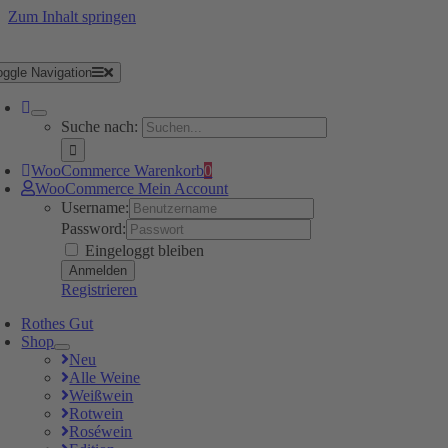
Zum Inhalt springen
oggle Navigation
Suche nach:
WooCommerce Warenkorb
0
WooCommerce Mein Account
Username:
Password:
Eingeloggt bleiben
Registrieren
Rothes Gut
Shop
Neu
Alle Weine
Weißwein
Rotwein
Roséwein