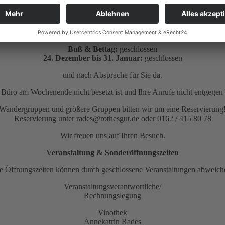
Mo.:
10:00 – 16:00 Uhr
Di. – Mi.:
geschlossen
Do. – Sa.:
10:00 – 16:00 Uhr
So. & Feiertag:
11:00 – 16:00 Uhr
Buß & Bettag:
geschlossen
24. Dezember bis 31. Januar:
geschlossen
und nach Absprache für Sie da.
as Büro am Wochenende nicht besetzt ist und Ihre Anrufe nicht entge
Wandergruppen und größere Gruppen bitten wir um eine Reservierung
Reservierung unter rades@rothesgut.de oder 0162 / 415 80 78
Wir freuen uns auf Ihren Besuch.
Veranstaltung & Sonderöffnungszeiten
e Öffnungszeiten können durch geschlossene Veranstaltungen abweich
Veranstaltungsverantwortliche/
Rechnungslegung
Vinothek
Annekatrin Rades