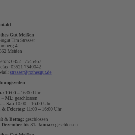
ntakt
thes Gut Meißen
ingut Tim Strasser
hmberg 4
662 Meißen
lefon: 03521 7545467
lefax: 03521 7540042
Mail:
strasser@rothesgut.de
fnungszeiten
.:
10:00 – 16:00 Uhr
. – Mi.:
geschlossen
. – Sa.:
10:00 – 16:00 Uhr
. & Feiertag:
11:00 – 16:00 Uhr
ß & Bettag:
geschlossen
. Dezember bis 31. Januar:
geschlossen
thes Gut Meißen