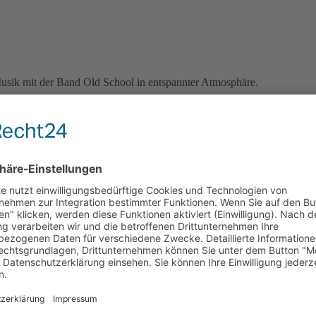
usik mit der Band Old School in entspannter Atmosphäre.
sondern auch Familien mit Kindern .
ist gesorgt.