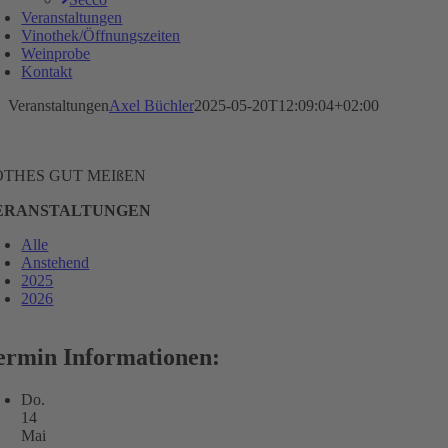
Veranstaltungen
Vinothek/Öffnungszeiten
Weinprobe
Kontakt
Veranstaltungen
Axel Büchler
2025-05-20T12:09:04+02:00
OTHES GUT MEIßEN
ERANSTALTUNGEN
Alle
Anstehend
2025
2026
ermin Informationen:
Do.
14
Mai