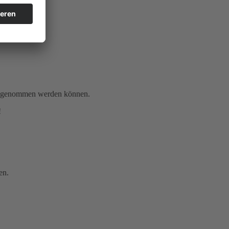
gen genommen werden können.
!
en.