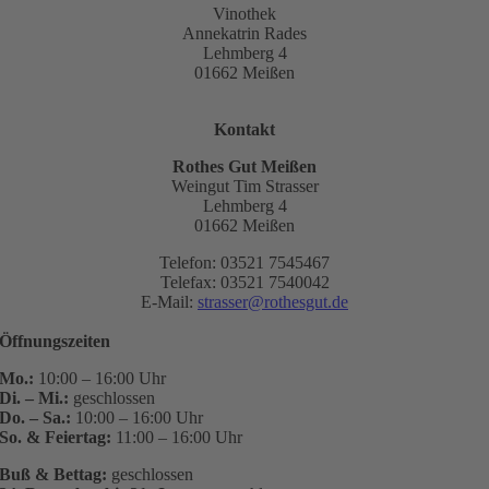
Vinothek
Annekatrin Rades
Lehmberg 4
01662 Meißen
Kontakt
Rothes Gut Meißen
Weingut Tim Strasser
Lehmberg 4
01662 Meißen
Telefon: 03521 7545467
Telefax: 03521 7540042
E-Mail:
strasser@rothesgut.de
Öffnungszeiten
Mo.:
10:00 – 16:00 Uhr
Di. – Mi.:
geschlossen
Do. – Sa.:
10:00 – 16:00 Uhr
So. & Feiertag:
11:00 – 16:00 Uhr
Buß & Bettag:
geschlossen