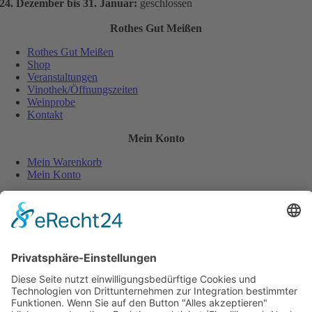
24. Dezember bis 31. Januar:
geschlossen
Rothes Gut Meißen
Rothes Gut Meißen
Shop
Veranstaltungen
Vinothek/Öffnungszeiten
Weinprobe
Kontakt
Mein Konto
Mein Warenkorb
Mein Konto
Sicher und einfach bezahlen:
Wiederverkäufer
Downloads
Wein Exposé
Folgen Sie uns auch auf: