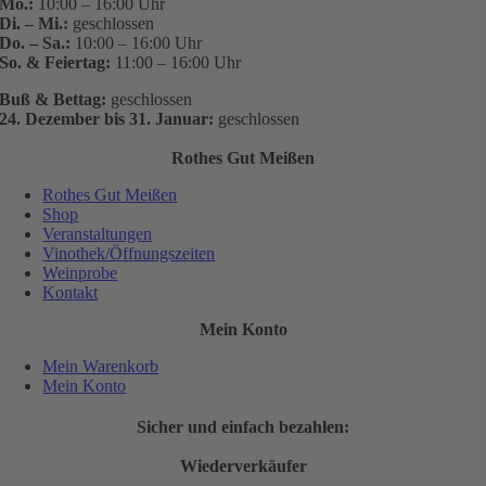
Mo.:
10:00 – 16:00 Uhr
Di. – Mi.:
geschlossen
Do. – Sa.:
10:00 – 16:00 Uhr
So. & Feiertag:
11:00 – 16:00 Uhr
Buß & Bettag:
geschlossen
24. Dezember bis 31. Januar:
geschlossen
Rothes Gut Meißen
Rothes Gut Meißen
Shop
Veranstaltungen
Vinothek/Öffnungszeiten
Weinprobe
Kontakt
Mein Konto
Mein Warenkorb
Mein Konto
Sicher und einfach bezahlen:
Wiederverkäufer