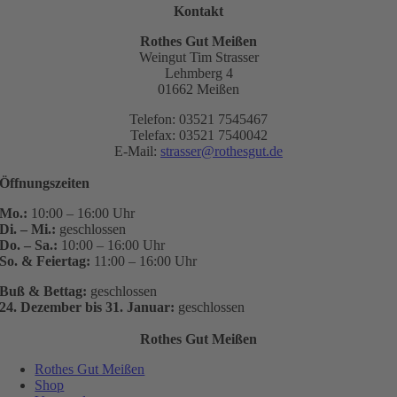
Kontakt
Rothes Gut Meißen
Weingut Tim Strasser
Lehmberg 4
01662 Meißen
Telefon: 03521 7545467
Telefax: 03521 7540042
E-Mail:
strasser@rothesgut.de
Öffnungszeiten
Mo.:
10:00 – 16:00 Uhr
Di. – Mi.:
geschlossen
Do. – Sa.:
10:00 – 16:00 Uhr
So. & Feiertag:
11:00 – 16:00 Uhr
Buß & Bettag:
geschlossen
24. Dezember bis 31. Januar:
geschlossen
Rothes Gut Meißen
Rothes Gut Meißen
Shop