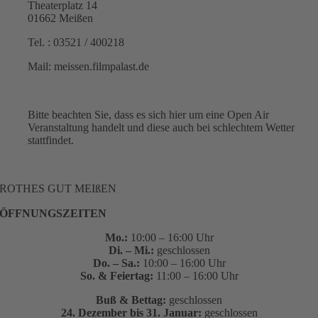
Theaterplatz 14
01662 Meißen
Tel. : 03521 / 400218
Mail: meissen.filmpalast.de
Bitte beachten Sie, dass es sich hier um eine Open Air
Veranstaltung handelt und diese auch bei schlechtem Wetter
stattfindet.
ROTHES GUT MEIßEN
ÖFFNUNGSZEITEN
Mo.:
10:00 – 16:00 Uhr
Di. – Mi.:
geschlossen
Do. – Sa.:
10:00 – 16:00 Uhr
So. & Feiertag:
11:00 – 16:00 Uhr
Buß & Bettag:
geschlossen
24. Dezember bis 31. Januar:
geschlossen