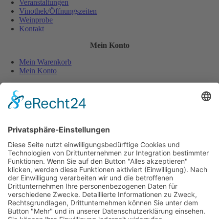
Veranstaltungen
Vinothek/Öffnungszeiten
Weinprobe
Kontakt
Mein Konto
Mein Warenkorb
Mein Konto
Sicher und einfach bezahlen:
Wiederverkäufer
Downloads
Wein Exposé
Folgen Sie uns auch auf:
Jugendschutz
Zahlungsarten
Lieferung und Versandkosten
Vertrag widerrufen
Widerrufsbelehrung