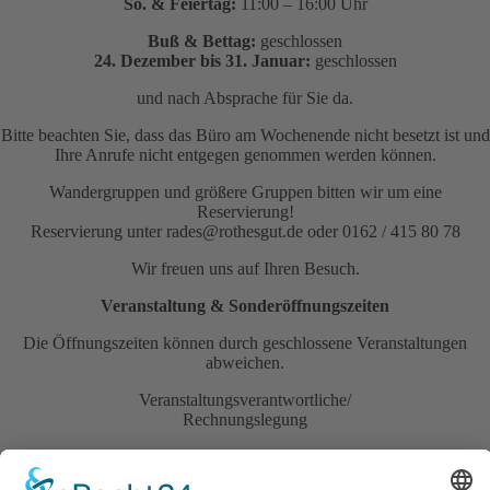
So. & Feiertag:
11:00 – 16:00 Uhr
Buß & Bettag:
geschlossen
24. Dezember bis 31. Januar:
geschlossen
und nach Absprache für Sie da.
Bitte beachten Sie, dass das Büro am Wochenende nicht besetzt ist und
Ihre Anrufe nicht entgegen genommen werden können.
Wandergruppen und größere Gruppen bitten wir um eine
Reservierung!
Reservierung unter rades@rothesgut.de oder 0162 / 415 80 78
Wir freuen uns auf Ihren Besuch.
Veranstaltung & Sonderöffnungszeiten
Die Öffnungszeiten können durch geschlossene Veranstaltungen
abweichen.
Veranstaltungsverantwortliche/
Rechnungslegung
Vinothek
Annekatrin Rades