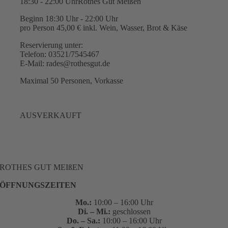
18:30 - 22:00 Uhr
Rothes Gut Meißen
Beginn 18:30 Uhr - 22:00 Uhr
pro Person 45,00 € inkl. Wein, Wasser, Brot & Käse
Reservierung unter:
Telefon: 03521/7545467
E-Mail: rades@rothesgut.de
Maximal 50 Personen, Vorkasse
AUSVERKAUFT
ROTHES GUT MEIßEN
ÖFFNUNGSZEITEN
Mo.:
10:00 – 16:00 Uhr
Di. – Mi.:
geschlossen
Do. – Sa.:
10:00 – 16:00 Uhr