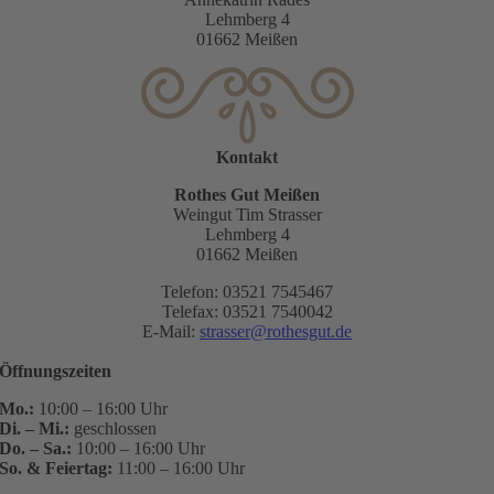
Lehmberg 4
01662 Meißen
Kontakt
Rothes Gut Meißen
Weingut Tim Strasser
Lehmberg 4
01662 Meißen
Telefon: 03521 7545467
Telefax: 03521 7540042
E-Mail:
strasser@rothesgut.de
Öffnungszeiten
Mo.:
10:00 – 16:00 Uhr
Di. – Mi.:
geschlossen
Do. – Sa.:
10:00 – 16:00 Uhr
So. & Feiertag:
11:00 – 16:00 Uhr