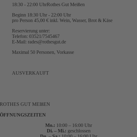
18:30 - 22:00 Uhr
Rothes Gut Meißen
Beginn 18:30 Uhr - 22:00 Uhr
pro Person 45,00 € inkl. Wein, Wasser, Brot & Käse
Reservierung unter:
Telefon: 03521/7545467
E-Mail: rades@rothesgut.de
Maximal 50 Personen, Vorkasse
AUSVERKAUFT
ROTHES GUT MEIßEN
ÖFFNUNGSZEITEN
Mo.:
10:00 – 16:00 Uhr
Di. – Mi.:
geschlossen
Do. – Sa.:
10:00 – 16:00 Uhr