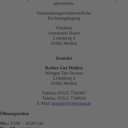
abweichen.
Veranstaltungsverantwortliche/
Rechnungslegung
Vinothek
Annekatrin Rades
Lehmberg 4
01662 Meißen
Kontakt
Rothes Gut Meißen
Weingut Tim Strasser
Lehmberg 4
01662 Meißen
Telefon: 03521 7545467
Telefax: 03521 7540042
E-Mail:
strasser@rothesgut.de
Öffnungszeiten
Mo.:
10:00 – 16:00 Uhr