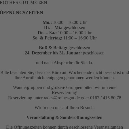
ROTHES GUT MEIßEN
ÖFFNUNGSZEITEN
Mo.:
10:00 – 16:00 Uhr
Di. – Mi.:
geschlossen
Do. – Sa.:
10:00 – 16:00 Uhr
So. & Feiertag:
11:00 – 16:00 Uhr
Buß & Bettag:
geschlossen
24. Dezember bis 31. Januar:
geschlossen
und nach Absprache für Sie da.
Bitte beachten Sie, dass das Büro am Wochenende nicht besetzt ist und
Ihre Anrufe nicht entgegen genommen werden können.
Wandergruppen und größere Gruppen bitten wir um eine
Reservierung!
Reservierung unter rades@rothesgut.de oder 0162 / 415 80 78
Wir freuen uns auf Ihren Besuch.
Veranstaltung & Sonderöffnungszeiten
Die Öffnungszeiten können durch geschlossene Veranstaltungen