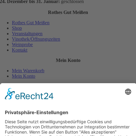
24. Dezember bis 31. Januar:
geschlossen
Rothes Gut Meißen
Rothes Gut Meißen
Shop
Veranstaltungen
Vinothek/Öffnungszeiten
Weinprobe
Kontakt
Mein Konto
Mein Warenkorb
Mein Konto
Sicher und einfach bezahlen:
Wiederverkäufer
Downloads
Wein Exposé
Folgen Sie uns auch auf: