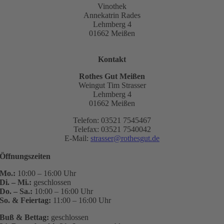
Vinothek
Annekatrin Rades
Lehmberg 4
01662 Meißen
Kontakt
Rothes Gut Meißen
Weingut Tim Strasser
Lehmberg 4
01662 Meißen
Telefon: 03521 7545467
Telefax: 03521 7540042
E-Mail:
strasser@rothesgut.de
Öffnungszeiten
Mo.:
10:00 – 16:00 Uhr
Di. – Mi.:
geschlossen
Do. – Sa.:
10:00 – 16:00 Uhr
So. & Feiertag:
11:00 – 16:00 Uhr
Buß & Bettag:
geschlossen