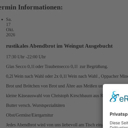
ermin Informationen:
Sa.
17
Okt.
2026
rustikales Abendbrot im Weingut Ausgebucht
17:30 Uhr -22:00 Uhr
Glas Secco 0,1l oder Traubensecco 0,1l zur Begrüßung.
0,2l Wein nach Wahl oder 2x 0,1l Wein nach Wahl , Oppacher Min
Brot und Brötchen von Brot und Ähre aus Meißen und der Bäckere
kleine Käseauswahl von Christoph Kirschbaum aus Roßwein
Butter versch. Wurstspezialitäten
Obst/Gemüse/Eiergarnitur
Jedes Abendbrot wird von uns liebevoll am Tisch eingedeckt ( kein