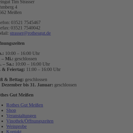
ingut Tim Strasser
hmberg 4
662 Meißen
lefon: 03521 7545467
lefax: 03521 7540042
Mail:
strasser@rothesgut.de
fnungszeiten
.:
10:00 – 16:00 Uhr
. – Mi.:
geschlossen
. – Sa.:
10:00 – 16:00 Uhr
. & Feiertag:
11:00 – 16:00 Uhr
ß & Bettag:
geschlossen
. Dezember bis 31. Januar:
geschlossen
thes Gut Meißen
Rothes Gut Meißen
Shop
Veranstaltungen
Vinothek/Öffnungszeiten
Weinprobe
Kontakt