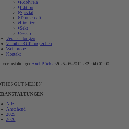
Roséwein
Edition
Spezial
Traubensaft
Limitiert
Sekt
Secco
Veranstaltungen
Vinothek/Öffnungszeiten
Weinprobe
Kontakt
Veranstaltungen
Axel Büchler
2025-05-20T12:09:04+02:00
OTHES GUT MEIßEN
ERANSTALTUNGEN
Alle
Anstehend
2025
2026