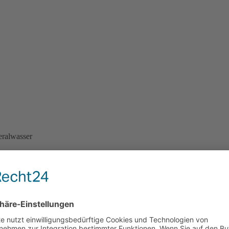
eralwasser
i Brade
 Buffet ) Kaffee/Saft nachgeschenkt.