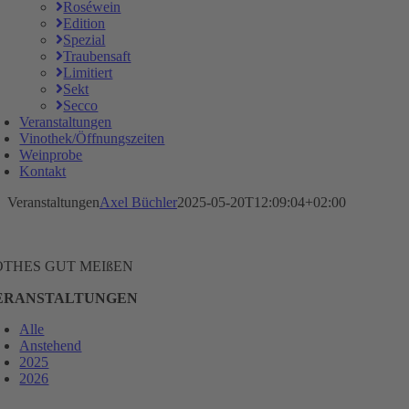
Roséwein
Edition
Spezial
Traubensaft
Limitiert
Sekt
Secco
Veranstaltungen
Vinothek/Öffnungszeiten
Weinprobe
Kontakt
Veranstaltungen
Axel Büchler
2025-05-20T12:09:04+02:00
OTHES GUT MEIßEN
ERANSTALTUNGEN
Alle
Anstehend
2025
2026