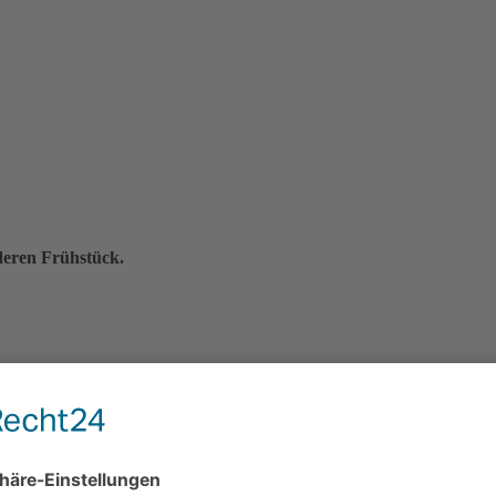
deren Frühstück.
ft
er Bäckerei Brade
n