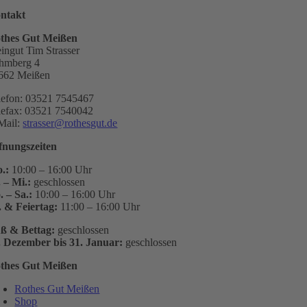
ntakt
thes Gut Meißen
ingut Tim Strasser
hmberg 4
662 Meißen
lefon: 03521 7545467
lefax: 03521 7540042
Mail:
strasser@rothesgut.de
fnungszeiten
.:
10:00 – 16:00 Uhr
. – Mi.:
geschlossen
. – Sa.:
10:00 – 16:00 Uhr
. & Feiertag:
11:00 – 16:00 Uhr
ß & Bettag:
geschlossen
. Dezember bis 31. Januar:
geschlossen
thes Gut Meißen
Rothes Gut Meißen
Shop