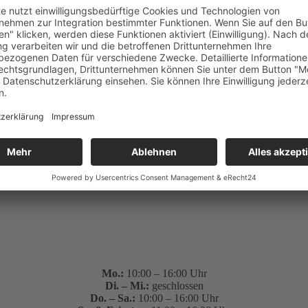
Buffet ) Kaffee/Saft nachgeschenkt.
Mo.:
10:00 – 16:00 Uhr
Di. – Mi.:
geschlossen
Do. – Sa.:
10:00 – 16:00 Uhr