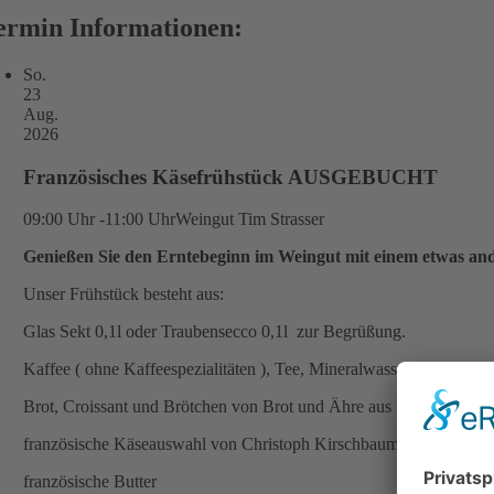
ermin Informationen:
So.
23
Aug.
2026
Französisches Käsefrühstück AUSGEBUCHT
09:00 Uhr -11:00 Uhr
Weingut Tim Strasser
Genießen Sie den Erntebeginn im Weingut mit einem etwas an
Unser Frühstück besteht aus:
Glas Sekt 0,1l oder Traubensecco 0,1l zur Begrüßung.
Kaffee ( ohne Kaffeespezialitäten ), Tee, Mineralwasser, Orangensa
Brot, Croissant und Brötchen von Brot und Ähre aus Meißen und d
französische Käseauswahl von Christoph Kirschbaum aus Roßwei
französische Butter