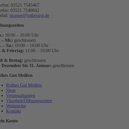
lefon: 03521 7545467
lefax: 03521 7540042
Mail:
strasser@rothesgut.de
fnungszeiten
.:
10:00 – 16:00 Uhr
. – Mi.:
geschlossen
. – Sa.:
10:00 – 16:00 Uhr
. & Feiertag:
11:00 – 16:00 Uhr
ß & Bettag:
geschlossen
. Dezember bis 31. Januar:
geschlossen
thes Gut Meißen
Rothes Gut Meißen
Shop
Veranstaltungen
Vinothek/Öffnungszeiten
Weinprobe
Kontakt
in Konto