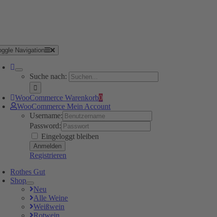
oggle Navigation
Suche nach:
WooCommerce Warenkorb
0
WooCommerce Mein Account
Username:
Password:
Eingeloggt bleiben
Registrieren
Rothes Gut
Shop
Neu
Alle Weine
Weißwein
Rotwein