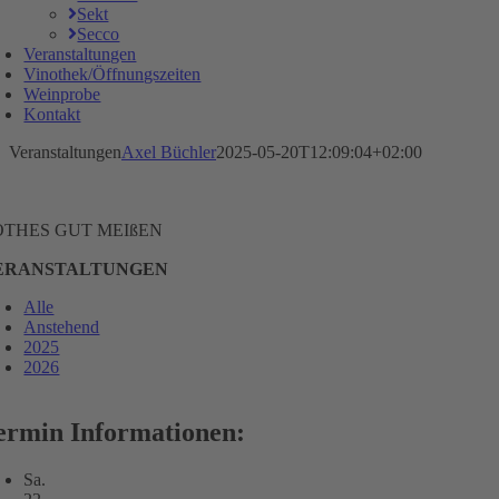
Sekt
Secco
Veranstaltungen
Vinothek/Öffnungszeiten
Weinprobe
Kontakt
Veranstaltungen
Axel Büchler
2025-05-20T12:09:04+02:00
OTHES GUT MEIßEN
ERANSTALTUNGEN
Alle
Anstehend
2025
2026
ermin Informationen:
Sa.