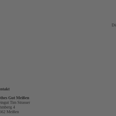
Di
ntakt
thes Gut Meißen
ingut Tim Strasser
hmberg 4
662 Meißen