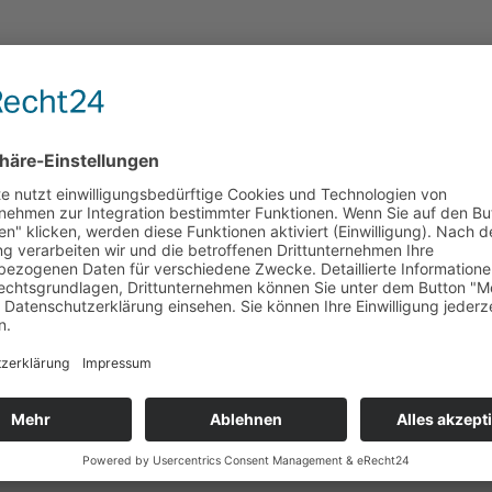
en aus eigener Herstellung in der Lommatzscher Königstraße 49.
k und Genuss.
ockerer Atmosphäre.