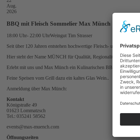
22
Aug.
2026
BBQ mit Fleisch Sommelier Max Münch
18:00 Uhr- 22:00 Uhr
Weingut Tim Strasser
Seit über 120 Jahren entstehen hochwertige Fleisch- und Wurstwar
Hier steht der Name MÜNCH für Qualität, Regionalität, Handwer
Erlebt mit uns und Max Münch ein Kulinarischen BBQ Abend in l
Feine Speisen vom Grill dazu ein kaltes Glas Wein..
Anmeldung über Max Münch:
Kontakt
Königstraße 49
01623 Lommatzsch
Tel.: 035241 58562
events@max-muench.com
Öffnungszeiten