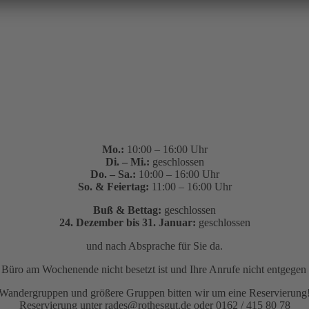
Mo.:
10:00 – 16:00 Uhr
Di. – Mi.:
geschlossen
Do. – Sa.:
10:00 – 16:00 Uhr
So. & Feiertag:
11:00 – 16:00 Uhr
Buß & Bettag:
geschlossen
24. Dezember bis 31. Januar:
geschlossen
und nach Absprache für Sie da.
as Büro am Wochenende nicht besetzt ist und Ihre Anrufe nicht entge
Wandergruppen und größere Gruppen bitten wir um eine Reservierung
Reservierung unter rades@rothesgut.de oder 0162 / 415 80 78