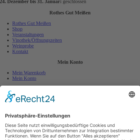
24. Dezember bis 31. Januar:
geschlossen
Rothes Gut Meißen
Rothes Gut Meißen
Shop
Veranstaltungen
Vinothek/Öffnungszeiten
Weinprobe
Kontakt
Mein Konto
Mein Warenkorb
Mein Konto
Sicher und einfach bezahlen:
Wiederverkäufer
Downloads
Wein Exposé
Folgen Sie uns auch auf: