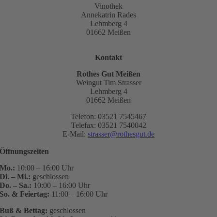
Vinothek
Annekatrin Rades
Lehmberg 4
01662 Meißen
Kontakt
Rothes Gut Meißen
Weingut Tim Strasser
Lehmberg 4
01662 Meißen
Telefon: 03521 7545467
Telefax: 03521 7540042
E-Mail:
strasser@rothesgut.de
Öffnungszeiten
Mo.:
10:00 – 16:00 Uhr
Di. – Mi.:
geschlossen
Do. – Sa.:
10:00 – 16:00 Uhr
So. & Feiertag:
11:00 – 16:00 Uhr
Buß & Bettag:
geschlossen